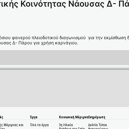
ικής Κοινότητας Νάουσας Δ- Πά
όσιου φανερού πλειοδοτικού διαγωνισμού για την εκμίσθωση δ
ουσας Δ- Πάρου για χρήση καρνάγιου.
ές
Έργα
Κοινωνική Μέριμνα
Ενημέρωση
ής Μέριμνας και
Όλα τα έργα
3η Ηλικία
Δελτία Τύπου