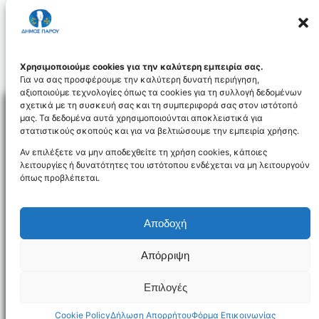
προς χρήση στάθμευσης οχημάτων, στην
περιοχή Καστροβούνι της Δημοτικής
Κοινότητας Παροικίας Δ-Πάρου.
apofasi_11.2014_id3059
Χρησιμοποιούμε cookies για την καλύτερη εμπειρία σας.
Για να σας προσφέρουμε την καλύτερη δυνατή περιήγηση,
αξιοποιούμε τεχνολογίες όπως τα cookies για τη συλλογή δεδομένων
σχετικά με τη συσκευή σας και τη συμπεριφορά σας στον ιστότοπό
μας. Τα δεδομένα αυτά χρησιμοποιούνται αποκλειστικά για
στατιστικούς σκοπούς και για να βελτιώσουμε την εμπειρία χρήσης.
Facebo
Αν επιλέξετε να μην αποδεχθείτε τη χρήση cookies, κάποιες
λειτουργίες ή δυνατότητες του ιστότοπου ενδέχεται να μη λειτουργούν
όπως προβλέπεται.
NEWSLETTER
Αποδοχή
Απόρριψη
Όροι χρήσης
Δήλωση Προσβασιμότητας
Δήμος Πάρου
Επιλογές
Designed and developed by
Gloman
©
2026
Cookie Policy
Δήλωση Απορρήτου
Φόρμα Επικοινωνίας