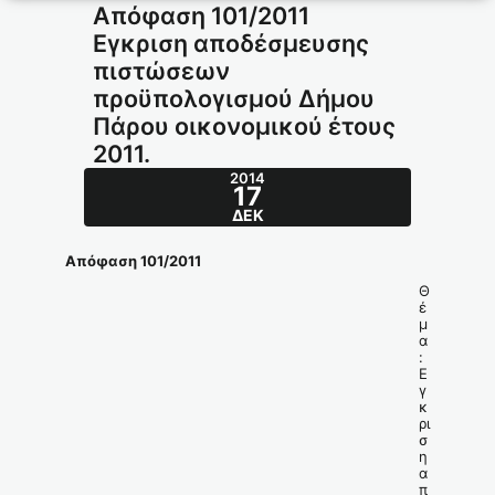
Απόφαση 101/2011
Εγκριση αποδέσμευσης
πιστώσεων
προϋπολογισμού Δήμου
Πάρου οικονομικού έτους
2011.
2014
17
ΔΕΚ
Απόφαση 101/2011
Θ
έ
μ
α
:
Ε
γ
κ
ρι
σ
η
α
π