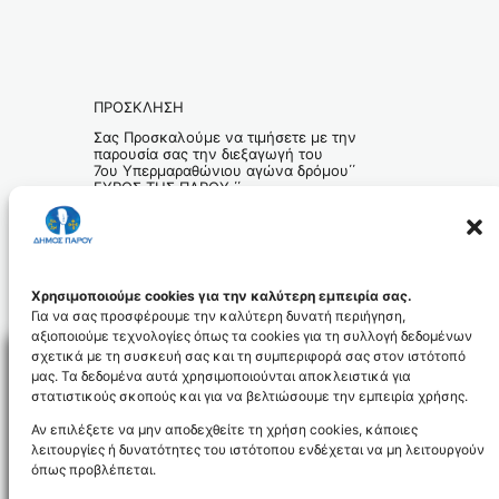
ΠΡΟΣΚΛΗΣΗ
Σας Προσκαλούμε να τιμήσετε με την
παρουσία σας την διεξαγωγή του
7ου Υπερμαραθώνιου αγώνα δρόμου΄΄
ΓΥΡΟΣ ΤΗΣ ΠΑΡΟΥ ΄΄
Έναρξη το Σάββατο 20 Ιουνίου 2009 στις
18:00
Τελετή λήξης την Κυριακή 21 Ιουνίου στις
12:00
στην πλατεία τής Νάουσας .
Χρησιμοποιούμε cookies για την καλύτερη εμπειρία σας.
Για να σας προσφέρουμε την καλύτερη δυνατή περιήγηση,
αξιοποιούμε τεχνολογίες όπως τα cookies για τη συλλογή δεδομένων
σχετικά με τη συσκευή σας και τη συμπεριφορά σας στον ιστότοπό
μας. Τα δεδομένα αυτά χρησιμοποιούνται αποκλειστικά για
στατιστικούς σκοπούς και για να βελτιώσουμε την εμπειρία χρήσης.
Facebo
Αν επιλέξετε να μην αποδεχθείτε τη χρήση cookies, κάποιες
λειτουργίες ή δυνατότητες του ιστότοπου ενδέχεται να μη λειτουργούν
όπως προβλέπεται.