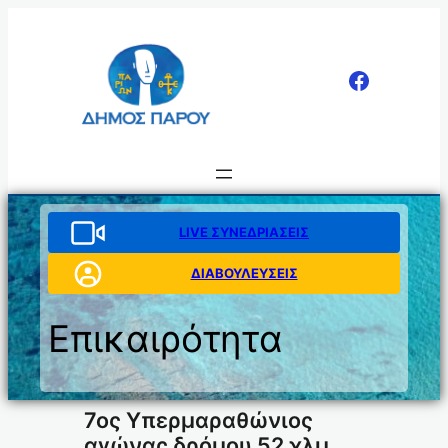
Μετάβαση
στο
περιεχόμενο
LIVE ΣΥΝΕΔΡΙΑΣΕΙΣ
ΔΙΑΒΟΥΛΕΥΣΕΙΣ
Επικαιρότητα
7ος Υπερμαραθώνιος
αγώνας δρόμου 52 χλμ