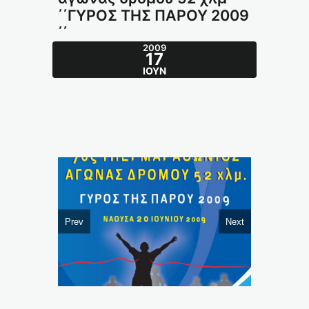
΄΄ΓΥΡΟΣ ΤΗΣ ΠΑΡΟΥ 2009
΄΄
2009
17
ΙΟΎΝ
Prev
Next