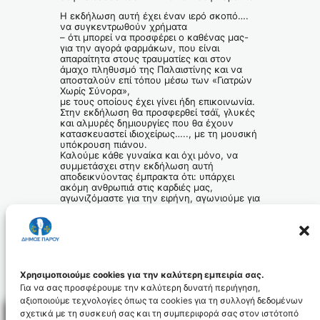
Η εκδήλωση αυτή έχει έναν ιερό σκοπό….
να συγκεντρωθούν χρήματα
– ότι μπορεί να προσφέρει ο καθένας μας-
για την αγορά φαρμάκων, που είναι
απαραίτητα στους τραυματίες και στον
άμαχο πληθυσμό της Παλαιστίνης και να
αποσταλούν επί τόπου μέσω των «Γιατρών
Χωρίς Σύνορα»,
με τους οποίους έχει γίνει ήδη επικοινωνία.
Στην εκδήλωση θα προσφερθεί τσάϊ, γλυκές
και αλμυρές δημιουργίες που θα έχουν
κατασκευαστεί ιδιοχείρως….., με τη μουσική
υπόκρουση πιάνου.
Καλούμε κάθε γυναίκα και όχι μόνο, να
συμμετάσχει στην εκδήλωση αυτή
αποδεικνύοντας έμπρακτα ότι: υπάρχει
ακόμη ανθρωπιά στις καρδιές μας,
αγωνιζόμαστε για την ειρήνη, αγωνιούμε για
το πόνο των συνανθρώπων μας,
εξοργιζόμαστε για τις βιαιοπραγίες που
συμβαίνουν στη λωρίδα της Γάζας,
δηλώνουμε την συμπαράστασή μας και την
αγάπη μας, συμμετέχουμε και εμείς στη
προσπάθεια που κάνει η χώρα μας για το
σκοπό αυτό.
Χρησιμοποιούμε cookies για την καλύτερη εμπειρία σας.
Για να σας προσφέρουμε την καλύτερη δυνατή περιήγηση,
αξιοποιούμε τεχνολογίες όπως τα cookies για τη συλλογή δεδομένων
σχετικά με τη συσκευή σας και τη συμπεριφορά σας στον ιστότοπό