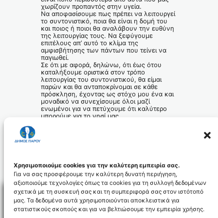
χωρίζουν προπαντός στην υγεία.
Να αποφασίσουμε πως πρέπει να λειτουργεί
το συντονιστικό, ποια θα είναι η δομή του
και ποιος ή ποιοι θα αναλάβουν την ευθύνη
της λειτουργίας τους. Να ξεφύγουμε
επιτέλους απ’ αυτό το κλίμα της
αμφισβήτησης των πάντων που τείνει να
παγιωθεί.
Σε ότι με αφορά, δηλώνω, ότι έως ότου
καταλήξουμε οριστικά στον τρόπο
λειτουργίας του συντονιστικού, θα είμαι
παρών και θα ανταποκρίνομαι σε κάθε
πρόσκληση, έχοντας ως στόχο μου ένα και
μοναδικό να συνεχίσουμε όλοι μαζί
ενωμένοι για να πετύχουμε ότι καλύτερο
μπορούμε για το νησί μας.
.
Ο Δήμαρχος Πάρου
Χρήστος Βλαχογιάννης
Χρησιμοποιούμε cookies για την καλύτερη εμπειρία σας.
Για να σας προσφέρουμε την καλύτερη δυνατή περιήγηση,
αξιοποιούμε τεχνολογίες όπως τα cookies για τη συλλογή δεδομένων
σχετικά με τη συσκευή σας και τη συμπεριφορά σας στον ιστότοπό
μας. Τα δεδομένα αυτά χρησιμοποιούνται αποκλειστικά για
στατιστικούς σκοπούς και για να βελτιώσουμε την εμπειρία χρήσης.
Facebo