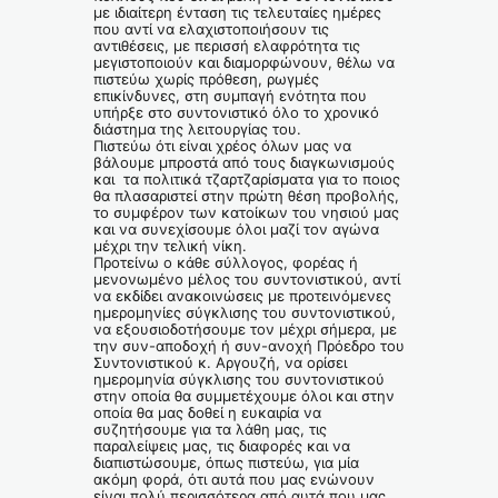
με ιδιαίτερη ένταση τις τελευταίες ημέρες
που αντί να ελαχιστοποιήσουν τις
αντιθέσεις, με περισσή ελαφρότητα τις
μεγιστοποιούν και διαμορφώνουν, θέλω να
πιστεύω χωρίς πρόθεση, ρωγμές
επικίνδυνες, στη συμπαγή ενότητα που
υπήρξε στο συντονιστικό όλο το χρονικό
διάστημα της λειτουργίας του.
Πιστεύω ότι είναι χρέος όλων μας να
βάλουμε μπροστά από τους διαγκωνισμούς
και τα πολιτικά τζαρτζαρίσματα για το ποιος
θα πλασαριστεί στην πρώτη θέση προβολής,
το συμφέρον των κατοίκων του νησιού μας
και να συνεχίσουμε όλοι μαζί τον αγώνα
μέχρι την τελική νίκη.
Προτείνω ο κάθε σύλλογος, φορέας ή
μενονωμένο μέλος του συντονιστικού, αντί
να εκδίδει ανακοινώσεις με προτεινόμενες
ημερομηνίες σύγκλισης του συντονιστικού,
να εξουσιοδοτήσουμε τον μέχρι σήμερα, με
την συν-αποδοχή ή συν-ανοχή Πρόεδρο του
Συντονιστικού κ. Αργουζή, να ορίσει
ημερομηνία σύγκλισης του συντονιστικού
στην οποία θα συμμετέχουμε όλοι και στην
οποία θα μας δοθεί η ευκαιρία να
συζητήσουμε για τα λάθη μας, τις
παραλείψεις μας, τις διαφορές και να
διαπιστώσουμε, όπως πιστεύω, για μία
ακόμη φορά, ότι αυτά που μας ενώνουν
είναι πολύ περισσότερα από αυτά που μας