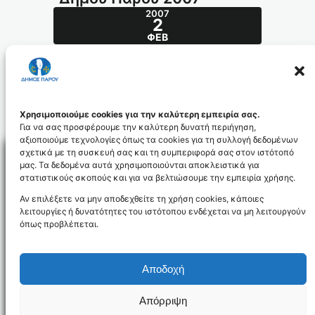
2007
2
ΦΕΒ
Τεχνικό Πρόγραμμα 2007
Συνεχιζόμενα Έργα-Μελέτες-Προμήθειες
texniko_programma_2007_id1083
Χρησιμοποιούμε cookies για την καλύτερη εμπειρία σας.
Για να σας προσφέρουμε την καλύτερη δυνατή περιήγηση,
αξιοποιούμε τεχνολογίες όπως τα cookies για τη συλλογή δεδομένων
σχετικά με τη συσκευή σας και τη συμπεριφορά σας στον ιστότοπό
μας. Τα δεδομένα αυτά χρησιμοποιούνται αποκλειστικά για
στατιστικούς σκοπούς και για να βελτιώσουμε την εμπειρία χρήσης.
Facebo
Αν επιλέξετε να μην αποδεχθείτε τη χρήση cookies, κάποιες
λειτουργίες ή δυνατότητες του ιστότοπου ενδέχεται να μη λειτουργούν
όπως προβλέπεται.
NEWSLETTER
Αποδοχή
Απόρριψη
Όροι χρήσης
Δήλωση Προσβασιμότητας