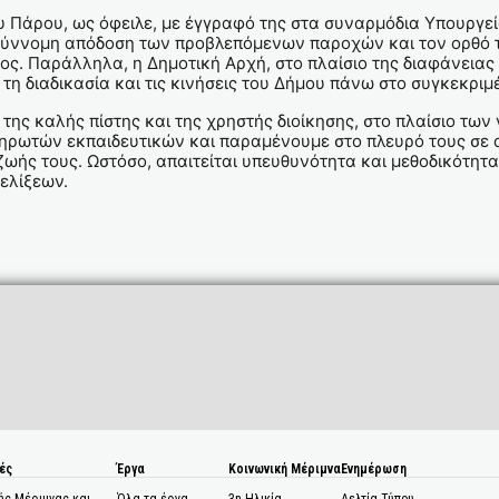
ου Πάρου, ως όφειλε, με έγγραφό της στα συναρμόδια Υπουργε
η σύννομη απόδοση των προβλεπόμενων παροχών και τον ορθό 
ς. Παράλληλα, η Δημοτική Αρχή, στο πλαίσιο της διαφάνειας
η διαδικασία και τις κινήσεις του Δήμου πάνω στο συγκεκριμ
της καλής πίστης και της χρηστής διοίκησης, στο πλαίσιο των
πληρωτών εκπαιδευτικών και παραμένουμε στο πλευρό τους σε
ζωής τους. Ωστόσο, απαιτείται υπευθυνότητα και μεθοδικότητ
ξελίξεων.
ές
Έργα
Κοινωνική Μέριμνα
Ενημέρωση