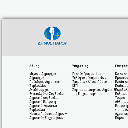
Δήμος
Υπηρεσίες
Επιτροπ
Μήνυμα Δημάρχου
Γενικός Γραμματέας
Κοινωνικ
Δήμαρχος
Τηλέφωνα Υπηρεσιών /
Προστασ
Πρόεδρος Δημοτικού
Τμημάτων Δήμου Πάρου
Ενιαία Δ
Συμβουλίου
ΚΕΠ
Παιδεία
Αντιδήμαρχοι
Συμπαραστάτης του Δημότη &
Περιβάλ
Εντεταλμένοι Σύμβουλοι
της Επιχείρησης
Πολιτισμ
Δημοτικό συμβούλιο
Τουριστι
Δημοτική Επιτροπή
Αθλητισ
Δημοτικά Κοινοτικά
Επιτροπή
Συμβούλια
για τις 
Νομικά Πρόσωπα Δήμου –
Αγροτική
Δημοτικές Επιχειρήσεις
Πάρου