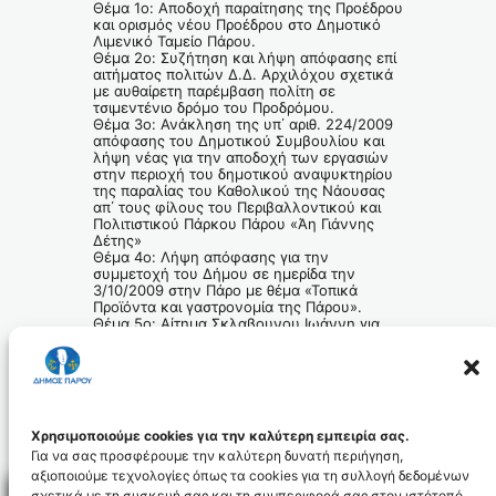
Θέμα 1ο: Αποδοχή παραίτησης της Προέδρου
και ορισμός νέου Προέδρου στο Δημοτικό
Λιμενικό Ταμείο Πάρου.
Θέμα 2ο: Συζήτηση και λήψη απόφασης επί
αιτήματος πολιτών Δ.Δ. Αρχιλόχου σχετικά
με αυθαίρετη παρέμβαση πολίτη σε
τσιμεντένιο δρόμο του Προδρόμου.
Θέμα 3ο: Ανάκληση της υπ΄ αριθ. 224/2009
απόφασης του Δημοτικού Συμβουλίου και
λήψη νέας για την αποδοχή των εργασιών
στην περιοχή του δημοτικού αναψυκτηρίου
της παραλίας του Καθολικού της Νάουσας
απ΄ τους φίλους του Περιβαλλοντικού και
Πολιτιστικού Πάρκου Πάρου «Άη Γιάννης
Δέτης»
Θέμα 4ο: Λήψη απόφασης για την
συμμετοχή του Δήμου σε ημερίδα την
3/10/2009 στην Πάρο με θέμα «Τοπικά
Προϊόντα και γαστρονομία της Πάρου».
Θέμα 5ο: Αίτημα Σκλαβουνου Ιωάννη για
τομή δρόμου στα Κακάπετρα του Δήμου
Πάρου.
Ο Πρόεδρος
του Δημοτικού Συμβουλίου Πάρου
Αντώνιος Αρκάς
Χρησιμοποιούμε cookies για την καλύτερη εμπειρία σας.
Για να σας προσφέρουμε την καλύτερη δυνατή περιήγηση,
αξιοποιούμε τεχνολογίες όπως τα cookies για τη συλλογή δεδομένων
σχετικά με τη συσκευή σας και τη συμπεριφορά σας στον ιστότοπό