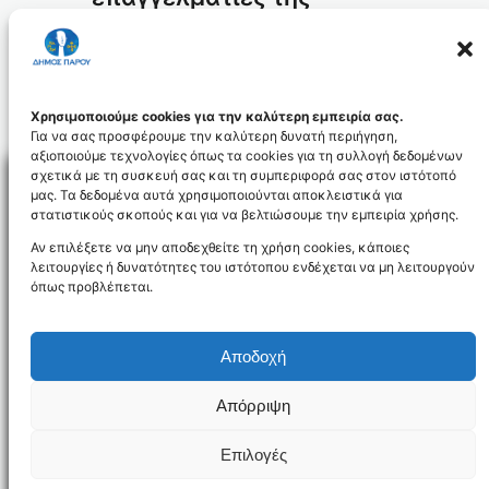
Νάουσας στις 9-5-2018
2018
2
ΜΆΙ
Χρησιμοποιούμε cookies για την καλύτερη εμπειρία σας.
Για να σας προσφέρουμε την καλύτερη δυνατή περιήγηση,
αξιοποιούμε τεχνολογίες όπως τα cookies για τη συλλογή δεδομένων
σχετικά με τη συσκευή σας και τη συμπεριφορά σας στον ιστότοπό
μας. Τα δεδομένα αυτά χρησιμοποιούνται αποκλειστικά για
στατιστικούς σκοπούς και για να βελτιώσουμε την εμπειρία χρήσης.
Facebo
Αν επιλέξετε να μην αποδεχθείτε τη χρήση cookies, κάποιες
λειτουργίες ή δυνατότητες του ιστότοπου ενδέχεται να μη λειτουργούν
όπως προβλέπεται.
NEWSLETTER
Αποδοχή
Απόρριψη
Όροι χρήσης
Δήλωση Προσβασιμότητας
Δήμος Πάρου
Επιλογές
Designed and developed by
Gloman
©
2026