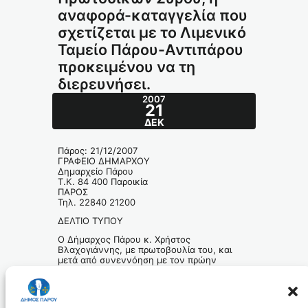
αναφορά-καταγγελία που
σχετίζεται με το Λιμενικό
Ταμείο Πάρου-Αντιπάρου
προκειμένου να τη
διερευνήσει.
2007
21
ΔΕΚ
Πάρος: 21/12/2007
ΓΡΑΦΕΙΟ ΔΗΜΑΡΧΟΥ
Δημαρχείο Πάρου
Τ.Κ. 84 400 Παροικία
ΠΑΡΟΣ
Τηλ. 22840 21200
ΔΕΛΤΙΟ ΤΥΠΟΥ
Ο Δήμαρχος Πάρου κ. Χρήστος
Βλαχογιάννης, με πρωτοβουλία του, και
μετά από συνεννόηση με τον πρώην
Δήμαρχο κ. Γιάννη Ραγκούση, διαβίβασε
στην Αντιεισαγγελέα Πρωτοδικών Σύρου,
την αναφορά – καταγγελία που σχετίζεται
με το Λιμενικό Ταμείο Πάρου – Αντιπάρου