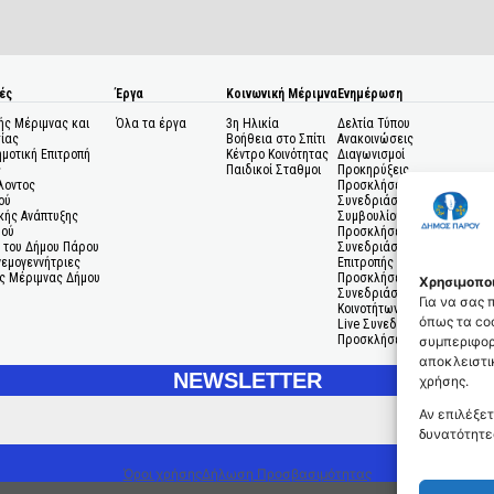
ές
Έργα
Κοινωνική Μέριμνα
Ενημέρωση
ής Μέριμνας και
Όλα τα έργα
3η Ηλικία
Δελτία Τύπου
ίας
Βοήθεια στο Σπίτι
Ανακοινώσεις
ημοτική Επιτροπή
Κέντρο Κοινότητας
Διαγωνισμοί
ς
Παιδικοί Σταθμοι
Προκηρύξεις
λοντος
Προσκλήσεις σε
ού
Συνεδριάσεις Δημοτικού
κής Ανάπτυξης
Συμβουλίου
μού
Προσκλήσεις σε
 του Δήμου Πάρου
Συνεδριάσεις Δημοτικής
Ανεμογεννήτριες
Επιτροπής
ς Μέριμνας Δήμου
Προσκλήσεις σε
Χρησιμοποι
Συνεδριάσεις Δημοτικών
Για να σας
Κοινοτήτων
όπως τα coo
Live Συνεδριάσεις
Προσκλήσεις Ενδιαφέροντο
συμπεριφορ
αποκλειστικ
NEWSLETTER
χρήσης.
Αν επιλέξετ
δυνατότητε
Όροι χρήσης
Δήλωση Προσβασιμότητας