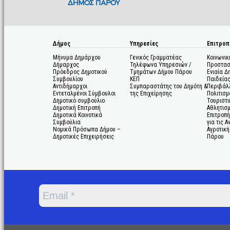
Δήμος
Υπηρεσίες
Επιτροπ
Μήνυμα Δημάρχου
Γενικός Γραμματέας
Κοινωνικ
Δήμαρχος
Τηλέφωνα Υπηρεσιών /
Προστασ
Πρόεδρος Δημοτικού
Τμημάτων Δήμου Πάρου
Ενιαία Δ
Συμβουλίου
ΚΕΠ
Παιδεία
Αντιδήμαρχοι
Συμπαραστάτης του Δημότη &
Περιβάλ
Εντεταλμένοι Σύμβουλοι
της Επιχείρησης
Πολιτισμ
Δημοτικό συμβούλιο
Τουριστι
Δημοτική Επιτροπή
Αθλητισ
Δημοτικά Κοινοτικά
Επιτροπή
Συμβούλια
για τις 
Νομικά Πρόσωπα Δήμου –
Αγροτική
Δημοτικές Επιχειρήσεις
Πάρου