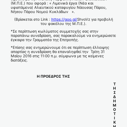
(Μ.Π.Ε.) που αφορά : « Λιμενικά έργα (Νέα και
υφιστάμενα) Αλιευτικού καταφυγίου Νάουσας Πάρου,
Νήσου Πάρου Νομού Κυκλάδων ».
(Βρίσκεται στο Link :
https://goo.gl/
ShvoVz για προβολή
του φακέλου της Μ.Π.Ε.).
*Σε περίπτωση κωλύματος συμμετοχής σας στην
παραπάνω συνεδρίαση, σας παρακαλούμε να ενημερώσετε
έγκαιρα την Γραμματέα της Επιτροπής.
*Επίσης σας ενημερώνουμε ότι σε περίπτωση έλλειψης
απαρτίας η συνεδρίαση θα επαναληφθεί την Τρίτη 31
Μαϊου 2016 στις 11:00 π.μ. σύμφωνα με τις κείμενες
διατάξεις.
Η ΠΡΟΕΔΡΟΣ ΤΗΣ
Τ
Η
Σ
Δ
Η
Μ
Ο
Τ
Ι
Κ
Η