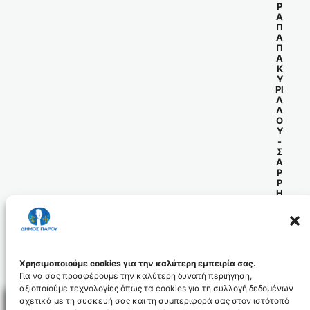
Ρ
Α
Π
Α
Π
Α
Κ
Υ
ΡΙ
Λ
Λ
Ο
Υ
-
Σ
Α
Ρ
Ρ
Η
ΠΑΡΟΙΚΙΑ ΠΑΡΟΥ – 844 00 ΠΑΡΟΣ
ΤΗΛ. : 22843 60 133
FAX
: 22840 22078
Email
:
d
.
sarri@paros.gr
Χρησιμοποιούμε cookies για την καλύτερη εμπειρία σας.
Για να σας προσφέρουμε την καλύτερη δυνατή περιήγηση,
αξιοποιούμε τεχνολογίες όπως τα cookies για τη συλλογή δεδομένων
σχετικά με τη συσκευή σας και τη συμπεριφορά σας στον ιστότοπό