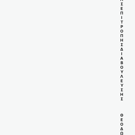
Σ
Ε
Π
Ι
Τ
Ρ
Ο
Π
Η
Σ
Δ
Ι
Α
Β
Ο
Υ
Λ
Ε
Υ
Σ
Η
Σ
Θ
Ε
Ο
Δ
Ω