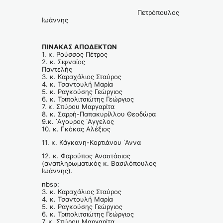
Πετρόπουλος
Ιωάννης
ΠΙΝΑΚΑΣ ΑΠΟΔΕΚΤΩΝ
1. κ. Ρούσσος Πέτρος
2. κ. Σιφναίος
Παντελής
3. κ. Καραχάλιος Σταύρος
4. κ. Τσαντουλή Μαρία
5. κ. Ραγκούσης Γεώργιος
6. κ. Τριπολιτσιώτης Γεώργιος
7. κ. Σπύρου Μαργαρίτα
8. κ. Σαρρή-Παπακυρίλλου Θεοδώρα
9.κ. ΄Αγουρος ΄Αγγελος
10. κ. Γκόκας Αλέξιος
11. κ. Κάγκανη-Κορτιάνου ΄Αννα
12. κ. Φαρούπος Αναστάσιος
(αναπληρωματικός κ. Βασιλόπουλος
Ιωάννης).
nbsp;
3. κ. Καραχάλιος Σταύρος
4. κ. Τσαντουλή Μαρία
5. κ. Ραγκούσης Γεώργιος
6. κ. Τριπολιτσιώτης Γεώργιος
7. κ. Σπύρου Μαργαρίτα