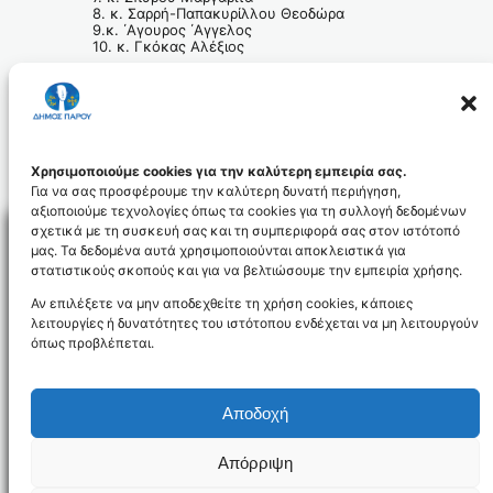
8. κ. Σαρρή-Παπακυρίλλου Θεοδώρα
9.κ. ΄Αγουρος ΄Αγγελος
10. κ. Γκόκας Αλέξιος
11. κ. Κάγκανη-Κορτιάνου ΄Αννα
12. κ. Φαρούπος Αναστάσιος
(αναπληρωματικός κ. Βασιλόπουλος
Ιωάννης).
Χρησιμοποιούμε cookies για την καλύτερη εμπειρία σας.
Για να σας προσφέρουμε την καλύτερη δυνατή περιήγηση,
αξιοποιούμε τεχνολογίες όπως τα cookies για τη συλλογή δεδομένων
σχετικά με τη συσκευή σας και τη συμπεριφορά σας στον ιστότοπό
μας. Τα δεδομένα αυτά χρησιμοποιούνται αποκλειστικά για
στατιστικούς σκοπούς και για να βελτιώσουμε την εμπειρία χρήσης.
Facebo
Αν επιλέξετε να μην αποδεχθείτε τη χρήση cookies, κάποιες
λειτουργίες ή δυνατότητες του ιστότοπου ενδέχεται να μη λειτουργούν
όπως προβλέπεται.
NEWSLETTER
Αποδοχή
Απόρριψη
Όροι χρήσης
Δήλωση Προσβασιμότητας