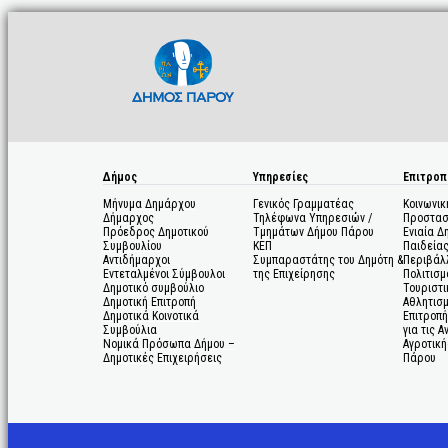
Δήμος
Υπηρεσίες
Επιτροπ
Μήνυμα Δημάρχου
Γενικός Γραμματέας
Κοινωνικ
Δήμαρχος
Τηλέφωνα Υπηρεσιών /
Προστασ
Πρόεδρος Δημοτικού
Τμημάτων Δήμου Πάρου
Ενιαία Δ
Συμβουλίου
ΚΕΠ
Παιδεία
Αντιδήμαρχοι
Συμπαραστάτης του Δημότη &
Περιβάλ
Εντεταλμένοι Σύμβουλοι
της Επιχείρησης
Πολιτισμ
Δημοτικό συμβούλιο
Τουριστι
Δημοτική Επιτροπή
Αθλητισ
Δημοτικά Κοινοτικά
Επιτροπή
Συμβούλια
για τις 
Νομικά Πρόσωπα Δήμου –
Αγροτική
Δημοτικές Επιχειρήσεις
Πάρου