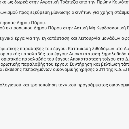
ε ως δωρεά στην Αγροτική Τράπεζα από την Πρώην Κοινότητ
ωνισμού προς εξεύρεση μίσθωσης ακινήτων για χρήση στάθμ
ρπησσας Δήμου Πάρου.
ού εκπροσώπου Δήμου Πάρου στην Αστική Μη Κερδοσκοπική Ε
 τεχνικά έργα για την εγκατάσταση και λειτουργία μονάδων 
οριστικής παραλαβής του έργου: Κατασκευή λιθοδόμων στο Δ
οριστικής παραλαβής του έργου: Αποκατάσταση ξηρολοθοδομ
οριστικής παραλαβής του έργου: Αποκατάσταση τοίχου στο Δ
 οριστικής παραλαβής του έργου: Συντήρηση και βελτίωση τ
 έκθεσης πεπραγμένων οικονομικής χρήσης 2011 της Κ.Δ.Ε.Π
ογισμού και τροποποίηση τεχνικού προγράμματος οικονομι