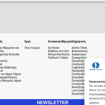
ές
Έργα
Κοινωνική Μέριμνα
Ενημέρωση
ής Μέριμνας και
Όλα τα έργα
3η Ηλικία
Δελτία Τύπου
ίας
Βοήθεια στο Σπίτι
Ανακοινώσεις
ημοτική Επιτροπή
Κέντρο Κοινότητας
Διαγωνισμοί
ς
Παιδικοί Σταθμοι
Προκηρύξεις
λοντος
Προσκλήσεις σε
ού
Συνεδριάσεις Δημοτικού
κής Ανάπτυξης
Συμβουλίου
μού
Προσκλήσεις σε
 του Δήμου Πάρου
Συνεδριάσεις Δημοτικής
Ανεμογεννήτριες
Επιτροπής
ς Μέριμνας Δήμου
Προσκλήσεις σε
Χρησιμοποι
Συνεδριάσεις Δημοτικών
Για να σας
Κοινοτήτων
όπως τα coo
Live Συνεδριάσεις
Προσκλήσεις Ενδιαφέροντο
συμπεριφορ
αποκλειστικ
NEWSLETTER
χρήσης.