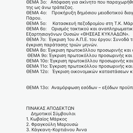
ΘΕΜΑ 3ο: Απόφαση για ακίνητο που παραχωρήθηκ
της ως άνω τράπεζας.
ΘΕΜΑ 4ο: Προκήρυξη δημόσιου μειοδοτικού διαγ
Πάρου.
ΘΕΜΑ 5ο: Κατασκευή πεζοδρομίου στη Τ.Κ. Μά
ΘΕΜΑ 6ο: Ορισμός τακτικού και αναπληρωματικ
Εξαρτησιογόνων Ουσιών «ΘΗΣΕΑΣ ΚΥΚΛΑΔΩΝ».
ΘΕΜΑ 7ο: Έγκριση 1ου Α.Π.Ε. του έργου: Συνοδά
έγκριση παράτασης τριών μηνών.
ΘΕΜΑ 8ο: Έγκριση πρωτοκόλλου προσωρινής και 
ΘΕΜΑ 9ο: Έγκριση πρωτοκόλλου προσωρινής και 
ΘΕΜΑ 10ο: Έγκριση πρωτοκόλλου προσωρινής και 
ΘΕΜΑ 11ο: Έγκριση πρωτοκόλλου προσωρινής και
ΘΕΜΑ 12ο: Έγκριση οικονομικών καταστάσεων και
ΘΕΜΑ 13ο: Αναμόρφωση εσόδων – εξόδων προϋπολ
ΠΙΝΑΚΑΣ ΑΠΟΔΕΚΤΩΝ
Δημοτικοί Σύμβουλοι
1. Κωβαίος Μάρκος
2. Φραγκούλη Μαρουσώ
3. Κάγκανη-Κορτιάνου Άννα