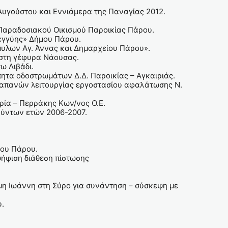
 Αυγούστου και Εννιάμερα της Παναγίας 2012.
 Παραδοσιακού Οικισμού Παροικίας Πάρου.
λεγγύης» Δήμου Πάρου.
υλων Αγ. Άννας και Δημαρχείου Πάρου».
 στη γέφυρα Νάουσας.
ω Λιβάδι.
ητα οδοστρωμάτων Δ.Δ. Παροικίας – Αγκαιριάς.
δαπανών λειτουργίας εργοστασίου αφαλάτωσης Ν.
ία – Περράκης Κων/νος Ο.Ε.
ύντων ετών 2006-2007.
μου Πάρου.
ήφιση διάθεση πίστωσης
η Ιωάννη στη Σύρο για συνάντηση – σύσκεψη με
υ.