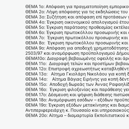
ΘΕΜΑ 1ο: Απόφαση για πραγματοποίηση εμπορικού
ΘΕΜΑ 2ο: Λήψη απόφασης για τις εκδηλώσεις του
ΘΕΜΑ 3ο: Συζήτηση και απόφαση επί προτάσεων γ
ΘΕΜΑ 4ο: Έγκριση οικονομικού απολογισμού έτου
ΘΕΜΑ 5ο: Έγκριση παράτασης προθεσμίας εκτέλε
ΘΕΜΑ 6ο: Έγκριση πρωτοκόλλου προσωρινής και 
ΘΕΜΑ 7ο: Έγκριση πρωτοκόλλου προσωρινής και 
ΘΕΜΑ 8ο: Έγκριση πρωτοκόλλου προσωρινής και ο
ΘΕΜΑ 9ο: Απόφαση για αποδοχή χρηματοδότησης τ
2503/97 και αναμόρφωση προϋπολογισμού Δήμ
ΘΕΜΑ10ο: Διαγραφή βεβαιωμένης οφειλής και άρ
ΘΕΜΑ 11ο: Διαγραφή τελών και προστίμων βεβαι
ΘΕΜΑ 12ο: Επιστροφή αχρεωστήτως καταβληθέντω
ΘΕΜΑ 13ο: Αίτημα Γκιολάρη Νικολάου για κοπή δ
ΘΕΜΑ 14ο: Αίτημα Βάγιας Ειρήνης για κοπή δέντ
ΘΕΜΑ 15ο: Αποδοχή δωρεάς των Άννας Ραφαηλίδο
ΘΕΜΑ 16ο: Έγκριση φιλοξενίας και παράθεσης γε
ΘΕΜΑ 17ο: Δέσμευση και ψήφιση διάθεσης πιστώ
ΘΕΜΑ 18ο: Αναμόρφωση εσόδων – εξόδων προϋπο
ΘΕΜΑ 19ο: Έγκριση εξόδων μετακίνησης και δια
Αντιπεριφερειάρχη κ. Πουσσαίο και υπηρεσιακού
ΘΕΜΑ 20ο: Αίτημα – διαμαρτυρία Εκπολιτιστικού