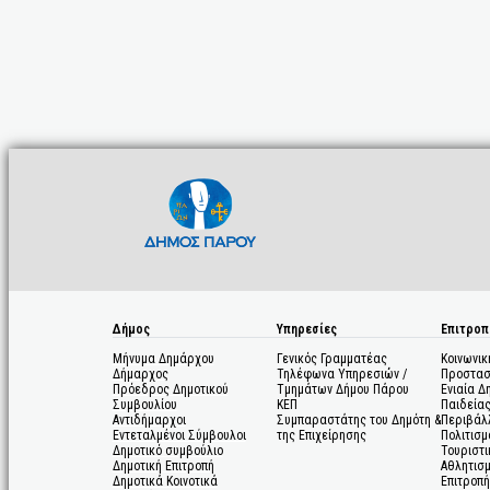
Δήμος
Υπηρεσίες
Επιτροπ
Μήνυμα Δημάρχου
Γενικός Γραμματέας
Κοινωνικ
Δήμαρχος
Τηλέφωνα Υπηρεσιών /
Προστασ
Πρόεδρος Δημοτικού
Τμημάτων Δήμου Πάρου
Ενιαία Δ
Συμβουλίου
ΚΕΠ
Παιδεία
Αντιδήμαρχοι
Συμπαραστάτης του Δημότη &
Περιβάλ
Εντεταλμένοι Σύμβουλοι
της Επιχείρησης
Πολιτισμ
Δημοτικό συμβούλιο
Τουριστι
Δημοτική Επιτροπή
Αθλητισ
Δημοτικά Κοινοτικά
Επιτροπή