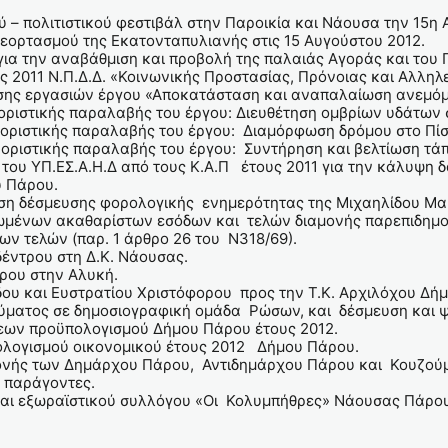
 – πολιτιστικού φεστιβάλ στην Παροικία και Νάουσα την 15η
 εορτασμού της Εκατονταπυλιανής στις 15 Αυγούστου 2012.
ια την αναβάθμιση και προβολή της παλαιάς Αγοράς και του
ς 2011 Ν.Π.Δ.Δ. «Κοινωνικής Προστασίας, Πρόνοιας και Αλλη
σης εργασιών έργου «Αποκατάσταση και αναπαλαίωση ανεμόμ
οριστικής παραλαβής του έργου: Διευθέτηση ομβρίων υδάτων
οριστικής παραλαβής του έργου: Διαμόρφωση δρόμου στο Πίσ
ριστικής παραλαβής του έργου: Συντήρηση και βελτίωση τάπ
ου ΥΠ.ΕΣ.Α.Η.Δ από τους Κ.Α.Π έτους 2011 για την κάλυψη 
ου Πάρου.
ση δέσμευσης φορολογικής ενημερότητας της Μιχαηλίδου Μαρ
ωμένων ακαθαρίστων εσόδων και τελών διαμονής παρεπιδημο
ν τελών (παρ. 1 άρθρο 26 του Ν318/69).
έντρου στη Δ.Κ. Νάουσας.
ρου στην Αλυκή.
υ και Ευστρατίου Χριστόφορου προς την Τ.Κ. Αρχιλόχου Δή
ύματος σε δημοσιογραφική ομάδα Ρώσων, και δέσμευση και ψ
σεων προϋπολογισμού Δήμου Πάρου έτους 2012.
λογισμού οικονομικού έτους 2012 Δήμου Πάρου.
μονής των Δημάρχου Πάρου, Αντιδημάρχου Πάρου και Κουζούμ
ς παράγοντες.
 και εξωραϊστικού συλλόγου «Οι Κολυμπήθρες» Νάουσας Πάρο