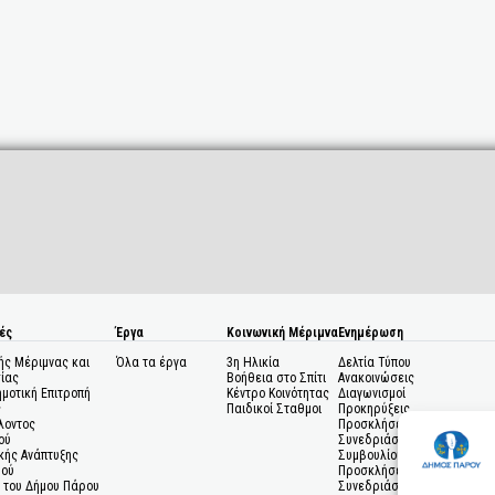
ές
Έργα
Κοινωνική Μέριμνα
Ενημέρωση
ής Μέριμνας και
Όλα τα έργα
3η Ηλικία
Δελτία Τύπου
ίας
Βοήθεια στο Σπίτι
Ανακοινώσεις
ημοτική Επιτροπή
Κέντρο Κοινότητας
Διαγωνισμοί
ς
Παιδικοί Σταθμοι
Προκηρύξεις
λοντος
Προσκλήσεις σε
ού
Συνεδριάσεις Δημοτικού
κής Ανάπτυξης
Συμβουλίου
μού
Προσκλήσεις σε
 του Δήμου Πάρου
Συνεδριάσεις Δημοτικής