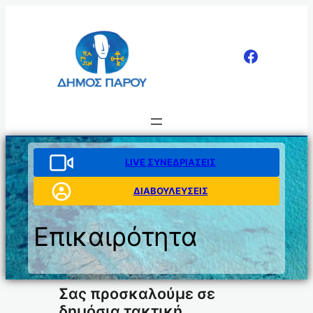
Μετάβαση
στο
περιεχόμενο
LIVE ΣΥΝΕΔΡΙΑΣΕΙΣ
ΔΙΑΒΟΥΛΕΥΣΕΙΣ
Επικαιρότητα
Σας προσκαλούμε σε
δημόσια τακτική