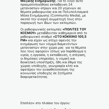
Μαζικής Ενημέρωσης
. Για το λόγο αυτό
πραγματοποιήθηκε εκπαίδευση 24
μεταναστών-στριών και 20 γηγενών σε
θέματα ραδιοφωνίας και σε Πολυπολιτισμικά
Μέσα Ενημέρωσης (Community Media), με
σκοπό την ενεργή συμμετοχή τους στην
παραγωγή των ίδιων των εκπομπών.
Οι ραδιοφωνικές εκπομπές
«ΠΟΛΙΤΕΣ ΤΟΥ
ΚΟΣΜΟΥ»
μεταδίδονταν καθημερινά από το
ραδιοφωνικό σταθμό
«ΣΤΟ ΚΟΚΚΙΝΟ 105,5
FM»
και είχαν ως στόχο αφενός την
ενημέρωση των νόμιμα διαμενόντων
μεταναστών στην χώρα μας για τα θέματα
που τους αφορούν (όπως για παράδειγμα η
υγεία, η εργασία, η εκπαίδευση, η στέγαση,
οι δημόσιες υπηρεσίες, η νομική και
διοικητική υποστήριξη, ήθη και έθιμα της
χώρας υποδοχής, γεωγραφία κλπ) και
αφετέρου την ευαισθητοποίηση της
κοινωνίας υποδοχής σε ζητήματα
διαφορετικότητας.
Επιπλέον στο πλαίσιο του έργου: