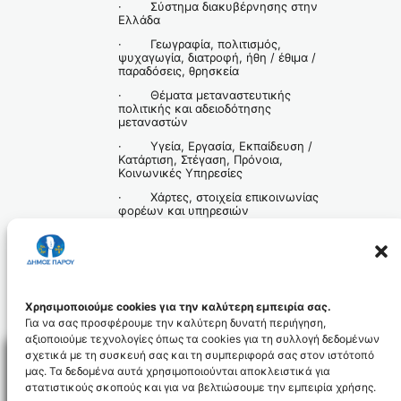
· Σύστημα διακυβέρνησης στην
Ελλάδα
· Γεωγραφία, πολιτισμός,
ψυχαγωγία, διατροφή, ήθη / έθιμα /
παραδόσεις, θρησκεία
· Θέματα μεταναστευτικής
πολιτικής και αδειοδότησης
μεταναστών
· Υγεία, Εργασία, Εκπαίδευση /
Κατάρτιση, Στέγαση, Πρόνοια,
Κοινωνικές Υπηρεσίες
· Χάρτες, στοιχεία επικοινωνίας
φορέων και υπηρεσιών
(συμπεριλαμβανομένων
τηλεφωνικών αριθμών άμεσης
ανάγκης), στοιχεία και πληροφορίες
για τα μέσα μετακινήσεων, μικρές
και χρήσιμες συμβουλές για διάφορα
θέματα (tips), βασικά στατιστικά
στοιχεία για τη μετανάστευση.
Χρησιμοποιούμε cookies για την καλύτερη εμπειρία σας.
Για να σας προσφέρουμε την καλύτερη δυνατή περιήγηση,
αξιοποιούμε τεχνολογίες όπως τα cookies για τη συλλογή δεδομένων
σχετικά με τη συσκευή σας και τη συμπεριφορά σας στον ιστότοπό
μας. Τα δεδομένα αυτά χρησιμοποιούνται αποκλειστικά για
στατιστικούς σκοπούς και για να βελτιώσουμε την εμπειρία χρήσης.
Facebo