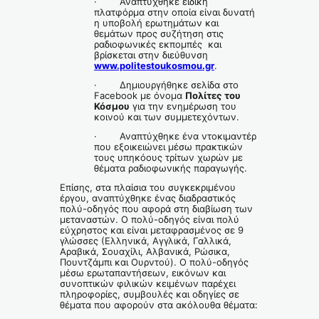
· Αναπτύχθηκε ειδική
πλατφόρμα στην οποία είναι δυνατή
η υποβολή ερωτημάτων και
θεμάτων προς συζήτηση στις
ραδιοφωνικές εκπομπές και
βρίσκεται στην διεύθυνση
www.politestoukosmou.gr
.
· Δημιουργήθηκε σελίδα στο
Facebook με όνομα
Πολίτες του
Κόσμου
για την ενημέρωση του
κοινού και των συμμετεχόντων.
· Αναπτύχθηκε ένα ντοκιμαντέρ
που εξοικειώνει μέσω πρακτικών
τους υπηκόους τρίτων χωρών με
θέματα ραδιοφωνικής παραγωγής.
Επίσης, στα πλαίσια του συγκεκριμένου
έργου, αναπτύχθηκε ένας διαδραστικός
πολύ-οδηγός που αφορά στη διαβίωση των
μεταναστών. Ο πολύ-οδηγός είναι πολύ
εύχρηστος και είναι μεταφρασμένος σε 9
γλώσσες (Ελληνικά, Αγγλικά, Γαλλικά,
Αραβικά, Σουαχίλι, Αλβανικά, Ρώσικα,
Πουντζάμπι και Ουρντού). Ο πολύ-οδηγός
μέσω ερωταπαντήσεων, εικόνων και
συνοπτικών φιλικών κειμένων παρέχει
πληροφορίες, συμβουλές και οδηγίες σε
θέματα που αφορούν στα ακόλουθα θέματα: