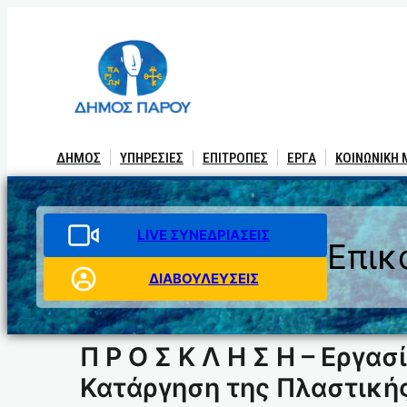
Μετάβαση
στο
περιεχόμενο
ΔΗΜΟΣ
ΥΠΗΡΕΣΙΕΣ
ΕΠΙΤΡΟΠΕΣ
ΕΡΓΑ
ΚΟΙΝΩΝΙΚΗ
LIVE ΣΥΝΕΔΡΙΑΣΕΙΣ
Επικ
ΔΙΑΒΟΥΛΕΥΣΕΙΣ
Π Ρ Ο Σ Κ Λ Η Σ Η – Εργα
Κατάργηση της Πλαστικής