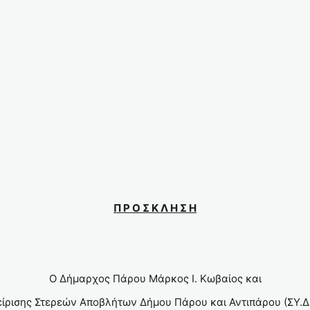
ΑΤΙΑ
ΩΝ
Π Ρ Ο Σ Κ Λ Η Σ Η
Ο Δήμαρχος Πάρου Μάρκος Ι. Κωβαίος και
ίρισης Στερεών Αποβλήτων Δήμου Πάρου και Αντιπάρου (ΣΥ.ΔΙ