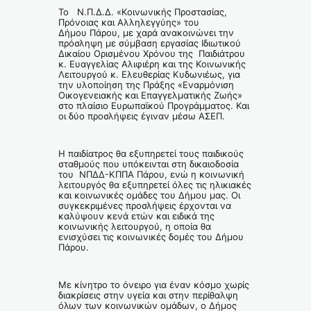
Το Ν.Π.Δ.Δ. «Κοινωνικής Προστασίας,
Πρόνοιας και Αλληλεγγύης» του
Δήμου Πάρου, με χαρά ανακοινώνει την
πρόσληψη με σύμβαση εργασίας Ιδιωτικού
Δικαίου Ορισμένου Χρόνου της Παιδιάτρου
κ. Ευαγγελίας Αλιφιέρη και της Κοινωνικής
Λειτουργού κ. Ελευθερίας Κυδωνιέως, για
την υλοποίηση της Πράξης «Εναρμόνιση
Οικογενειακής και Επαγγελματικής Ζωής»
στο πλαίσιο Ευρωπαϊκού Προγράμματος. Και
οι δύο προσλήψεις έγιναν μέσω ΑΣΕΠ.
Η παιδίατρος θα εξυπηρετεί τους παιδικούς
σταθμούς που υπόκεινται στη δικαιοδοσία
του ΝΠΔΔ-ΚΠΠΑ Πάρου, ενώ η κοινωνική
λειτουργός θα εξυπηρετεί όλες τις ηλικιακές
και κοινωνικές ομάδες του Δήμου μας. Οι
συγκεκριμένες προσλήψεις έρχονται να
καλύψουν κενά ετών και ειδικά της
κοινωνικής λειτουργού, η οποία θα
ενισχύσει τις κοινωνικές δομές του Δήμου
Πάρου.
Με κίνητρο το όνειρο για έναν κόσμο χωρίς
διακρίσεις στην υγεία και στην περίθαλψη
όλων των κοινωνικών ομάδων, ο Δήμος