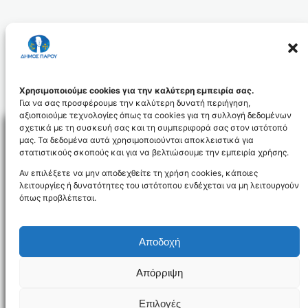
Για περισσότερες πληροφορίες σχετικά με
την κοινωνική λειτουργό, καλέστε:
2284024110
Χρησιμοποιούμε cookies για την καλύτερη εμπειρία σας.
Για να σας προσφέρουμε την καλύτερη δυνατή περιήγηση,
αξιοποιούμε τεχνολογίες όπως τα cookies για τη συλλογή δεδομένων
σχετικά με τη συσκευή σας και τη συμπεριφορά σας στον ιστότοπό
μας. Τα δεδομένα αυτά χρησιμοποιούνται αποκλειστικά για
στατιστικούς σκοπούς και για να βελτιώσουμε την εμπειρία χρήσης.
Facebo
Αν επιλέξετε να μην αποδεχθείτε τη χρήση cookies, κάποιες
λειτουργίες ή δυνατότητες του ιστότοπου ενδέχεται να μη λειτουργούν
όπως προβλέπεται.
NEWSLETTER
Αποδοχή
Απόρριψη
Όροι χρήσης
Δήλωση Προσβασιμότητας
Δήμος Πάρου
Επιλογές