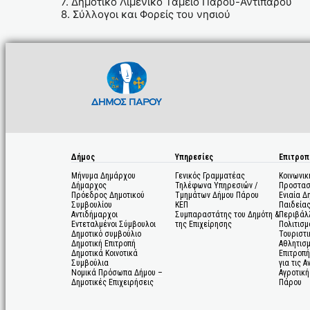
7. Δημοτικό Λιμενικό Ταμείο Πάρου-Αντιπάρου
8. Σύλλογοι και Φορείς του νησιού
Δήμος
Υπηρεσίες
Επιτροπ
Μήνυμα Δημάρχου
Γενικός Γραμματέας
Κοινωνικ
Δήμαρχος
Τηλέφωνα Υπηρεσιών /
Προστασ
Πρόεδρος Δημοτικού
Τμημάτων Δήμου Πάρου
Ενιαία Δ
Συμβουλίου
ΚΕΠ
Παιδεία
Αντιδήμαρχοι
Συμπαραστάτης του Δημότη &
Περιβάλ
Εντεταλμένοι Σύμβουλοι
της Επιχείρησης
Πολιτισμ
Δημοτικό συμβούλιο
Τουριστι
Δημοτική Επιτροπή
Αθλητισ
Δημοτικά Κοινοτικά
Επιτροπή
Συμβούλια
για τις 
Νομικά Πρόσωπα Δήμου –
Αγροτική
Δημοτικές Επιχειρήσεις
Πάρου