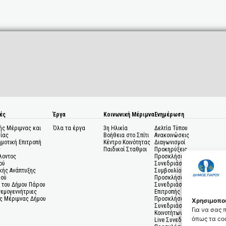
ές
Έργα
Κοινωνική Μέριμνα
Ενημέρωση
ής Μέριμνας και
Όλα τα έργα
3η Ηλικία
Δελτία Τύπου
ίας
Βοήθεια στο Σπίτι
Ανακοινώσεις
ημοτική Επιτροπή
Κέντρο Κοινότητας
Διαγωνισμοί
ς
Παιδικοί Σταθμοι
Προκηρύξεις
λοντος
Προσκλήσεις σε
ού
Συνεδριάσεις Δημοτικού
κής Ανάπτυξης
Συμβουλίου
μού
Προσκλήσεις σε
 του Δήμου Πάρου
Συνεδριάσεις Δημοτικής
Ανεμογεννήτριες
Επιτροπής
ς Μέριμνας Δήμου
Προσκλήσεις σε
Χρησιμοποι
Συνεδριάσεις Δημοτικών
Για να σας
Κοινοτήτων
όπως τα coo
Live Συνεδριάσεις