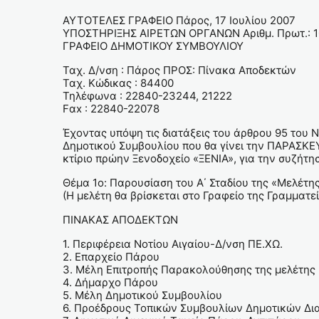
ΑΥΤΟΤΕΛΕΣ ΓΡΑΦΕΙΟ Πάρος, 17 Ιουλίου 2007
ΥΠΟΣΤΗΡΙΞΗΣ ΑΙΡΕΤΩΝ ΟΡΓΑΝΩΝ Αριθμ. Πρωτ.: 
ΓΡΑΦΕΙΟ ΔΗΜΟΤΙΚΟΥ ΣΥΜΒΟΥΛΙΟΥ
Ταχ. Δ/νση : Πάρος ΠΡΟΣ: Πίνακα Αποδεκτών
Ταχ. Κώδικας : 84400
Τηλέφωνα : 22840-23244, 21222
Fαx : 22840-22078
Έχοντας υπόψη τις διατάξεις του άρθρου 95 του
Δημοτικού Συμβουλίου που θα γίνει την ΠΑΡΑΣΚΕ
κτίριο πρώην Ξενοδοχείο «ΞΕΝΙΑ», για την συζήτ
Θέμα 1ο: Παρουσίαση του Α΄ Σταδίου της «Μελέτη
(Η μελέτη θα βρίσκεται στο Γραφείο της Γραμματε
ΠΙΝΑΚΑΣ ΑΠΟΔΕΚΤΩΝ
1. Περιφέρεια Νοτίου Αιγαίου-Δ/νση ΠΕ.ΧΩ.
2. Επαρχείο Πάρου
3. Μέλη Επιτροπής Παρακολούθησης της μελέτης
4. Δήμαρχο Πάρου
5. Μέλη Δημοτικού Συμβουλίου
6. Προέδρους Τοπικών Συμβουλίων Δημοτικών Δια