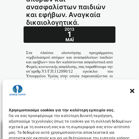
ανασφαλίστων παιδιών
και εφήβων. Αναγκαία
δικαιολογητικά.
2013
1
ΜΆΙ
Στα πλαίσια υλοποίησης προγράμματος
«εμβολιασμού απόρων και ανασφάλιστων παιδιών
και εφήβων» που δεν καλύπτονται ασφαλιστικά από
Φορείς κοινωνικής ασφάλισης, σας παραθέτουμε την
υπ’αριθμ.Υ1/Γ.Π.112090/12 εγκύκλιο του
Υπουργείου Υγείας στην οποία παρουσιάζονται οι
κατηγορίες παιδιών δικαιούχων υπαγωγής στο
παρόν πρόγραμμα καθώς και τα αναγκαία
δικαιολογητικά.
PRONOIA_id2500
Χρησιμοποιούμε cookies για την καλύτερη εμπειρία σας.
Για να σας προσφέρουμε την καλύτερη δυνατή περιήγηση,
αξιοποιούμε τεχνολογίες όπως τα cookies για τη συλλογή δεδομένων
σχετικά με τη συσκευή σας και τη συμπεριφορά σας στον ιστότοπό
μας. Τα δεδομένα αυτά χρησιμοποιούνται αποκλειστικά για
στατιστικούς σκοπούς και για να βελτιώσουμε την εμπειρία χρήσης.