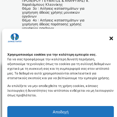
ΠΡΟΧΕΙΡΟΥ ΓΕΥΜΑΤΟΣ & ΑΝΑΨΥΧΗΣ) κ.
Χαραλάμπους Κλεονίκης
Θέμα 3ο : Αιτήσεις καταστημάτων για
χορήγηση άδειας χρήσης μουσικών
οργάνων
Θέμα 4ο : Αιτήσεις καταστημάτων για
χορήγηση άδειας παράτασης χρήσης
μουσικών οργάνων
Ο ΠΡΟΕΔΡΟΣ ΤΗΣ
ΔΗΜΟΤΙΚΗΣ ΚΟΙΝΟΤΗΤΑΣ ΠΑΡΟΥ
ΜΗΝΑΣ ΚΑΛΑΚΩΝΑΣ
Χρησιμοποιούμε cookies για την καλύτερη εμπειρία σας.
Για να σας προσφέρουμε την καλύτερη δυνατή περιήγηση,
αξιοποιούμε τεχνολογίες όπως τα cookies για τη συλλογή δεδομένων
σχετικά με τη συσκευή σας και τη συμπεριφορά σας στον ιστότοπό
μας. Τα δεδομένα αυτά χρησιμοποιούνται αποκλειστικά για
στατιστικούς σκοπούς και για να βελτιώσουμε την εμπειρία χρήσης.
Facebo
Αν επιλέξετε να μην αποδεχθείτε τη χρήση cookies, κάποιες
λειτουργίες ή δυνατότητες του ιστότοπου ενδέχεται να μη λειτουργούν
όπως προβλέπεται.
NEWSLETTER
Αποδοχή