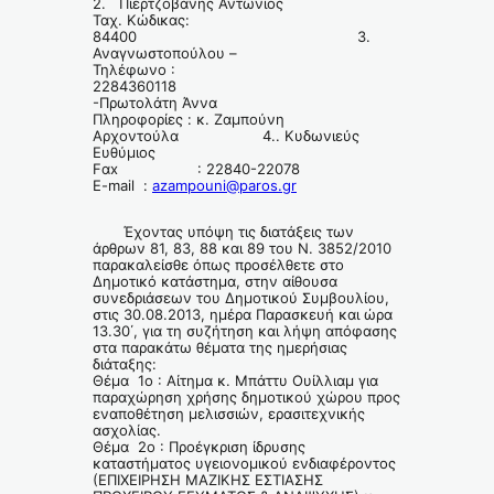
2. Πιερτζοβάνης Αντώνιος
Ταχ. Κώδικας:
84400 3.
Αναγνωστοπούλου –
Τηλέφωνο :
2284360118
-Πρωτολάτη Άννα
Πληροφορίες : κ. Zαμπούνη
Αρχοντούλα 4.. Κυδωνιεύς
Ευθύμιος
Fαx : 22840-22078
E-mail :
azampouni@paros.gr
Έχοντας υπόψη τις διατάξεις των
άρθρων 81, 83, 88 και 89 του Ν. 3852/2010
παρακαλείσθε όπως προσέλθετε στο
Δημοτικό κατάστημα, στην αίθουσα
συνεδριάσεων του Δημοτικού Συμβουλίου,
στις 30.08.2013, ημέρα Παρασκευή και ώρα
13.30΄, για τη συζήτηση και λήψη απόφασης
στα παρακάτω θέματα της ημερήσιας
διάταξης:
Θέμα 1ο : Αίτημα κ. Μπάττυ Ουίλλιαμ για
παραχώρηση χρήσης δημοτικού χώρου προς
εναποθέτηση μελισσιών, ερασιτεχνικής
ασχολίας.
Θέμα 2ο : Προέγκριση ίδρυσης
καταστήματος υγειονομικού ενδιαφέροντος
(ΕΠΙΧΕΙΡΗΣΗ ΜΑΖΙΚΗΣ ΕΣΤΙΑΣΗΣ