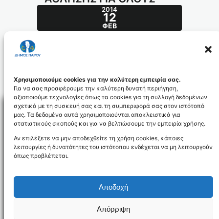
2014
12
ΦΕΒ
ΔΕΙΤΕ ΤΟ ΠΡΟΓΡΑΜΜΑ “ΑΘΛΗΣΗΣ ΓΙΑ
ΟΛΟΥΣ”
mazikos-programma_2014_id2655
Χρησιμοποιούμε cookies για την καλύτερη εμπειρία σας.
Για να σας προσφέρουμε την καλύτερη δυνατή περιήγηση,
αξιοποιούμε τεχνολογίες όπως τα cookies για τη συλλογή δεδομένων
σχετικά με τη συσκευή σας και τη συμπεριφορά σας στον ιστότοπό
μας. Τα δεδομένα αυτά χρησιμοποιούνται αποκλειστικά για
στατιστικούς σκοπούς και για να βελτιώσουμε την εμπειρία χρήσης.
Facebo
Αν επιλέξετε να μην αποδεχθείτε τη χρήση cookies, κάποιες
λειτουργίες ή δυνατότητες του ιστότοπου ενδέχεται να μη λειτουργούν
όπως προβλέπεται.
NEWSLETTER
Αποδοχή
Απόρριψη
Όροι χρήσης
Δήλωση Προσβασιμότητας