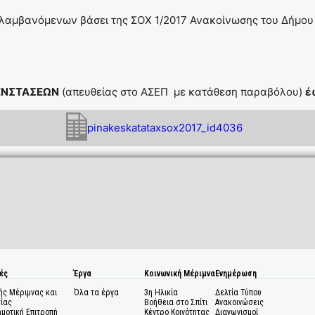
λαμβανόμενων βάσει της ΣΟΧ 1/2017 Ανακοίνωσης του Δήμου (
ΕΝΣΤΑΣΕΩΝ
(απευθείας στο ΑΣΕΠ με κατάθεση παραβόλου)
έ
pinakeskatataxsox2017_id4036
ές
Έργα
Κοινωνική Μέριμνα
Ενημέρωση
ής Μέριμνας και
Όλα τα έργα
3η Ηλικία
Δελτία Τύπου
ίας
Βοήθεια στο Σπίτι
Ανακοινώσεις
ημοτική Επιτροπή
Κέντρο Κοινότητας
Διαγωνισμοί