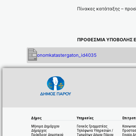
Πίνακες κατάταξης – προσ
ΠΡΟΘΕΣΜΙΑ ΥΠΟΒΟΛΗΣ 
onomkatastergaton_id4035
Δήμος
Υπηρεσίες
Επιτροπ
Μήνυμα Δημάρχου
Γενικός Γραμματέας
Κοινωνικ
Δήμαρχος
Τηλέφωνα Υπηρεσιών /
Προστασ
Πρόεδρος Δημοτικού
Τμημάτων Δήμου Πάρου
Ενιαία Δ