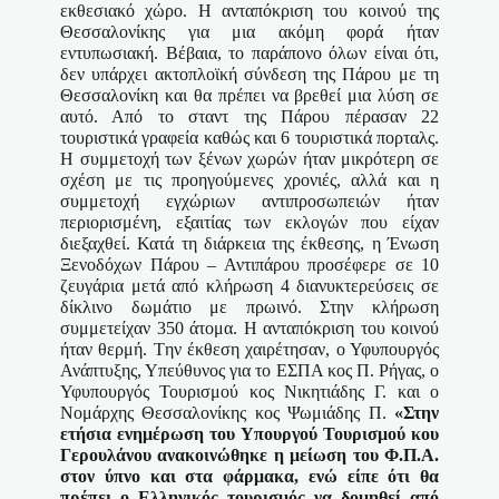
εκθεσιακό χώρο. Η ανταπόκριση του κοινού της
Θεσσαλονίκης για μια ακόμη φορά ήταν
εντυπωσιακή. Βέβαια, το παράπονο όλων είναι ότι,
δεν υπάρχει ακτοπλοϊκή σύνδεση της Πάρου με τη
Θεσσαλονίκη και θα πρέπει να βρεθεί μια λύση σε
αυτό. Από το σταντ της Πάρου πέρασαν 22
τουριστικά γραφεία καθώς και 6 τουριστικά πορταλς.
Η συμμετοχή των ξένων χωρών ήταν μικρότερη σε
σχέση με τις προηγούμενες χρονιές, αλλά και η
συμμετοχή εγχώριων αντιπροσωπειών ήταν
περιορισμένη, εξαιτίας των εκλογών που είχαν
διεξαχθεί. Κατά τη διάρκεια της έκθεσης, η Ένωση
Ξενοδόχων Πάρου – Αντιπάρου προσέφερε σε 10
ζευγάρια μετά από κλήρωση 4 διανυκτερεύσεις σε
δίκλινο δωμάτιο με πρωινό. Στην κλήρωση
συμμετείχαν 350 άτομα. Η ανταπόκριση του κοινού
ήταν θερμή.
T
ην έκθεση
χαιρέτησαν, ο Υφυπουργός
Ανάπτυξης, Υπεύθυνος για το ΕΣΠΑ κος Π. Ρήγας, ο
Υφυπουργός Τουρισμού κος Νικητιάδης Γ. και ο
Νομάρχης Θεσσαλονίκης κος Ψωμιάδης Π.
«Στην
ετήσια ενημέρωση του Υπουργού Τουρισμού κου
Γερουλάνου ανακοινώθηκε η μείωση του Φ.Π.Α.
στον ύπνο και στα φάρμακα, ενώ
είπε ότι θα
πρέπει ο Ελληνικός τουρισμός να δομηθεί από