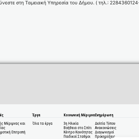
ύνεστε στη Ταμειακή Υπηρεσία του Δήμου. ( τηλ.: 2284360124
ές
Έργα
Κοινωνική Μέριμνα
Ενημέρωση
ής Μέριμνας και
Όλα τα έργα
3η Ηλικία
Δελτία Τύπου
ίας
Βοήθεια στο Σπίτι
Ανακοινώσεις
ημοτική Επιτροπή
Κέντρο Κοινότητας
Διαγωνισμοί
ς
Παιδικοί Σταθμοι
Προκηρύξεις