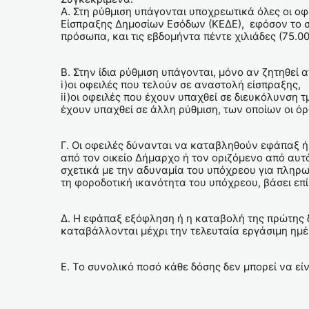
Α. Στη ρύθμιση υπάγονται υποχρεωτικά όλες οι οφ
Είσπραξης Δημοσίων Εσόδων (ΚΕΔΕ), εφόσον το σύ
πρόσωπα, και τις εβδομήντα πέντε χιλιάδες (75.0
Β. Στην ίδια ρύθμιση υπάγονται, μόνο αν ζητηθεί 
i)οι οφειλές που τελούν σε αναστολή είσπραξης,
ii)οι οφειλές που έχουν υπαχθεί σε διευκόλυνση τ
έχουν υπαχθεί σε άλλη ρύθμιση, των οποίων οι ό
Γ. Οι οφειλές δύνανται να καταβληθούν εφάπαξ ή σ
από τον οικείο Δήμαρχο ή τον οριζόμενο από αυτ
σχετικά με την αδυναμία του υπόχρεου για πληρω
τη φοροδοτική ικανότητα του υπόχρεου, βάσει επί
Δ. Η εφάπαξ εξόφληση ή η καταβολή της πρώτης δ
καταβάλλονται μέχρι την τελευταία εργάσιμη ημέρ
Ε. Το συνολικό ποσό κάθε δόσης δεν μπορεί να εί