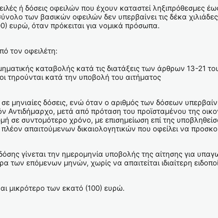
ειλές ή δόσεις οφειλών που έχουν καταστεί ληξιπρόθεσμες έως 
νολο των βασικών οφειλών δεν υπερβαίνει τις δέκα χιλιάδες 
00) ευρώ, όταν πρόκειται για νομικά πρόσωπα.
από τον οφειλέτη:
μηματικής καταβολής κατά τις διατάξεις των άρθρων 13-21 του 
ροι τηρούνται κατά την υποβολή του αιτήματος
ε μηνιαίες δόσεις, ενώ όταν ο αριθμός των δόσεων υπερβαίνει 
όν Αντιδήμαρχο, μετά από πρόταση του προϊσταμένου της οικ
μή σε συντομότερο χρόνο, με επισημείωση επί της υποβληθείσ
 πλέον απαιτούμενων δικαιολογητικών που οφείλει να προσκομ
όσης γίνεται την ημερομηνία υποβολής της αίτησης για υπαγω
α των επόμενων μηνών, χωρίς να απαιτείται ιδιαίτερη ειδοπο
ναι μικρότερο των εκατό (100) ευρώ.