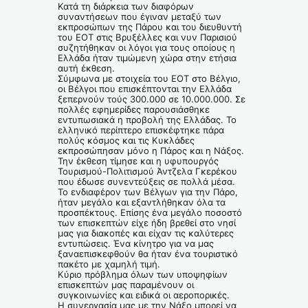
Κατά τη διάρκεια των διαφόρων
συναντήσεων που έγιναν μεταξύ των
εκπροσώπων της Πάρου και του διευθυντή
του ΕΟΤ στις Βρυξέλλες και νυν Παρισιού
συζητήθηκαν οι λόγοι για τους οποίους η
Ελλάδα ήταν τιμώμενη χώρα στην ετήσια
αυτή έκθεση.
Σύμφωνα με στοιχεία του ΕΟΤ στο Βέλγιο,
οι Βέλγοι που επισκέπτονται την Ελλάδα
ξεπερνούν τούς 300.000 σε 10.000.000. Σε
πολλές εφημερίδες παρουσιάσθηκε
εντυπωσιακά η προβολή της Ελλάδας. Το
ελληνικό περίπτερο επισκέφτηκε πάρα
πολύς κόσμος και τις Κυκλάδες
εκπροσώπησαν μόνο η Πάρος και η Νάξος.
Την έκθεση τίμησε και η υφυπουργός
Τουρισμού-Πολιτισμού Άντζελα Γκερέκου
που έδωσε συνεντεύξεις σε πολλά μέσα.
Το ενδιαφέρον των Βέλγων για την Πάρο,
ήταν μεγάλο και εξαντλήθηκαν όλα τα
προσπέκτους. Επίσης ένα μεγάλο ποσοστό
των επισκεπτών είχε ήδη βρεθεί στο νησί
μας για διακοπές και είχαν τις καλύτερες
εντυπώσεις. Ένα κίνητρο για να μας
ξαναεπισκεφθούν θα ήταν ένα τουριστικό
πακέτο με χαμηλή τιμή.
Κύριο πρόβλημα όλων των υποψηφίων
επισκεπτών μας παραμένουν οι
συγκοινωνίες και ειδικά οι αεροπορικές.
Η συνεργασία μας με την Νάξο μπορεί να