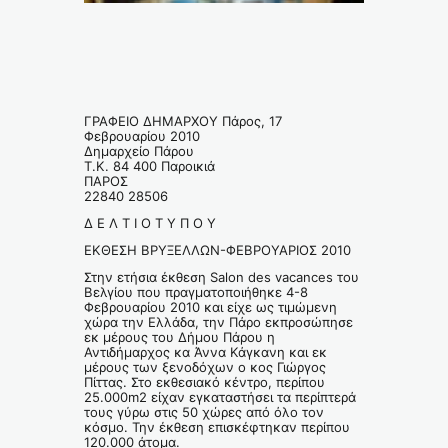
ΓΡΑΦΕΙΟ ΔΗΜΑΡΧΟΥ Πάρος, 17
Φεβρουαρίου 2010
Δημαρχείο Πάρου
Τ.Κ. 84 400 Παροικιά
ΠΑΡΟΣ
22840 28506
Δ Ε Λ Τ Ι Ο Τ Υ Π Ο Υ
ΕΚΘΕΣΗ ΒΡΥΞΕΛΛΩΝ-ΦΕΒΡΟΥΑΡΙΟΣ 2010
Στην ετήσια έκθεση Salon des vacances του
Βελγίου που πραγματοποιήθηκε 4-8
Φεβρουαρίου 2010 και είχε ως τιμώμενη
χώρα την Ελλάδα, την Πάρο εκπροσώπησε
εκ μέρους του Δήμου Πάρου η
Αντιδήμαρχος κα Άννα Κάγκανη και εκ
μέρους των ξενοδόχων ο κος Γιώργος
Πίττας. Στο εκθεσιακό κέντρο, περίπου
25.000m2 είχαν εγκαταστήσει τα περίπτερά
τους γύρω στις 50 χώρες από όλο τον
κόσμο. Την έκθεση επισκέφτηκαν περίπου
120.000 άτομα.