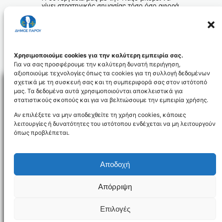
γίνει στρατηγικής σημασίας τόσο όσο αφορά
την προώθηση και την επικοινωνία όσο και
το κοινό πρόβλημα αποκοπής μας από τις
διεθνείς αεροπορικές λεωφόρους. Το θέμα
μιας συνεχούς και πυκνής επικοινωνίας με
το αεροδόμιο της Μυκόνου θα μπορούσε να
αποτελέσει μια προσωρινή λύση.
Χρησιμοποιούμε cookies για την καλύτερη εμπειρία σας.
Για να σας προσφέρουμε την καλύτερη δυνατή περιήγηση,
αξιοποιούμε τεχνολογίες όπως τα cookies για τη συλλογή δεδομένων
σχετικά με τη συσκευή σας και τη συμπεριφορά σας στον ιστότοπό
μας. Τα δεδομένα αυτά χρησιμοποιούνται αποκλειστικά για
στατιστικούς σκοπούς και για να βελτιώσουμε την εμπειρία χρήσης.
Facebo
Αν επιλέξετε να μην αποδεχθείτε τη χρήση cookies, κάποιες
λειτουργίες ή δυνατότητες του ιστότοπου ενδέχεται να μη λειτουργούν
όπως προβλέπεται.
NEWSLETTER
Αποδοχή
Απόρριψη
Όροι χρήσης
Δήλωση Προσβασιμότητας
Δήμος Πάρου
Επιλογές
Designed and developed by
Gloman
©
2026