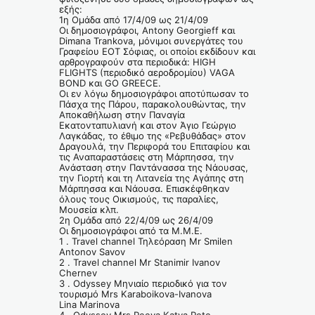
εξής:
1η Ομάδα από 17/4/09 ως 21/4/09
Οι δημοσιογράφοι, Αntony Georgieff και
Dimana Trankova, μόνιμοι συνεργάτες του
Γραφείου ΕΟΤ Σόφιας, οι οποίοι εκδίδουν και
αρθρογραφούν στα περιοδικά: HIGH
FLIGHTS (περιοδικό αεροδρομίου) VAGA
BOND και GO GREECE.
Oι εν λόγω δημοσιογράφοι αποτύπωσαν το
Πάσχα της Πάρου, παρακολουθώντας, την
Αποκαθήλωση στην Παναγία
Εκατονταπυλιανή και στον Άγιο Γεώργιο
Λαγκάδας, το έθιμο της «Ρεβυθάδας» στον
Δραγουλά, την Περιφορά του Επιταφίου και
τις Αναπαραστάσεις στη Μάρπησσα, την
Ανάσταση στην Παντάνασσα της Νάουσας,
την Γιορτή και τη Λιτανεία της Αγάπης στη
Μάρπησσα και Νάουσα. Επισκέφθηκαν
όλους τους Οικισμούς, τις παραλίες,
Μουσεία κλπ.
2η Ομάδα από 22/4/09 ως 26/4/09
Οι δημοσιογράφοι από τα Μ.Μ.Ε.
1 . Travel channel Τηλεόραση Mr Smilen
Antonov Savov
2 . Travel channel Mr Stanimir Ivanov
Chernev
3 . Odyssey Μηνιαίο περιοδικό για τον
τουρισμό Mrs Karaboikova-Ivanova
Lina Marinova