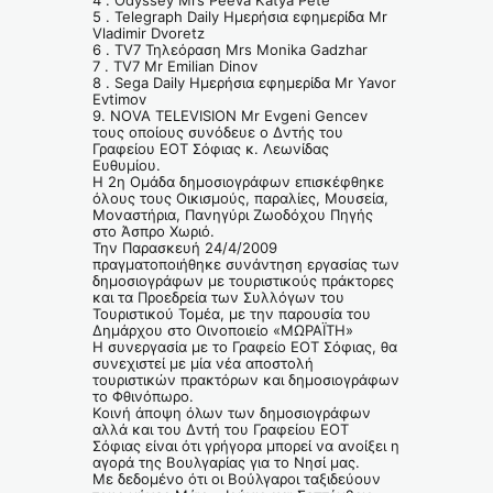
4 . Odyssey Mrs Peeva Katya Pete
5 . Telegraph Daily Ημερήσια εφημερίδα Mr
Vladimir Dvoretz
6 . TV7 Τηλεόραση Mrs Monika Gadzhar
7 . TV7 Mr Emilian Dinov
8 . Sega Daily Ημερήσια εφημερίδα Mr Yavor
Evtimov
9. NOVA TELEVISION Mr Evgeni Gencev
τους οποίους συνόδευε ο Δντής του
Γραφείου ΕΟΤ Σόφιας κ. Λεωνίδας
Ευθυμίου.
Η 2η Ομάδα δημοσιογράφων επισκέφθηκε
όλους τους Οικισμούς, παραλίες, Μουσεία,
Μοναστήρια, Πανηγύρι Ζωοδόχου Πηγής
στο Άσπρο Χωριό.
Την Παρασκευή 24/4/2009
πραγματοποιήθηκε συνάντηση εργασίας των
δημοσιογράφων με τουριστικούς πράκτορες
και τα Προεδρεία των Συλλόγων του
Τουριστικού Τομέα, με την παρουσία του
Δημάρχου στο Οινοποιείο «ΜΩΡΑΪΤΗ»
Η συνεργασία με το Γραφείο ΕΟΤ Σόφιας, θα
συνεχιστεί με μία νέα αποστολή
τουριστικών πρακτόρων και δημοσιογράφων
το Φθινόπωρο.
Κοινή άποψη όλων των δημοσιογράφων
αλλά και του Δντή του Γραφείου ΕΟΤ
Σόφιας είναι ότι γρήγορα μπορεί να ανοίξει η
αγορά της Βουλγαρίας για το Νησί μας.
Με δεδομένο ότι οι Βούλγαροι ταξιδεύουν