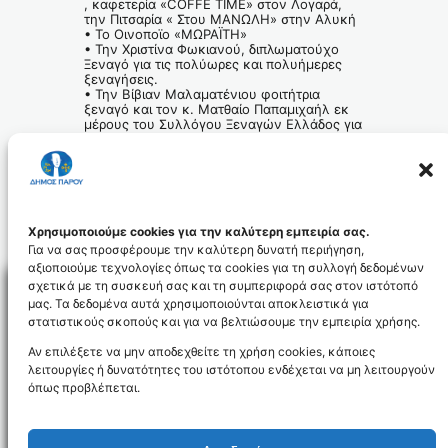
, καφετερία «COFFE TIME» στον Λογαρά,
την Πιτσαρία « Στου ΜΑΝΩΛΗ» στην Αλυκή
• Το Οινοποϊο «ΜΩΡΑΪΤΗ»
• Την Χριστίνα Φωκιανού, διπλωματούχο
Ξεναγό για τις πολύωρες και πολυήμερες
ξεναγήσεις.
• Την Βίβιαν Μαλαματένιου φοιτήτρια
ξεναγό και τον κ. Ματθαίο Παπαμιχαήλ εκ
μέρους του Συλλόγου Ξεναγών Ελλάδος για
την ξενάγηση στις 18 /4
• Τους Τουριστικούς Πράκτορες και τα
Προεδρεία των Συλλόγων του Νησιού.
• Την Τουριστική Επιτροπή η οποία είχε την
συνολική επιμέλεια των επαφών και της
διοργάνωσης των επισκέψεων των
Βουλγάρων Δημοσιογράφων.
Χρησιμοποιούμε cookies για την καλύτερη εμπειρία σας.
Για να σας προσφέρουμε την καλύτερη δυνατή περιήγηση,
αξιοποιούμε τεχνολογίες όπως τα cookies για τη συλλογή δεδομένων
σχετικά με τη συσκευή σας και τη συμπεριφορά σας στον ιστότοπό
μας. Τα δεδομένα αυτά χρησιμοποιούνται αποκλειστικά για
στατιστικούς σκοπούς και για να βελτιώσουμε την εμπειρία χρήσης.
Facebo
Αν επιλέξετε να μην αποδεχθείτε τη χρήση cookies, κάποιες
λειτουργίες ή δυνατότητες του ιστότοπου ενδέχεται να μη λειτουργούν
όπως προβλέπεται.
NEWSLETTER