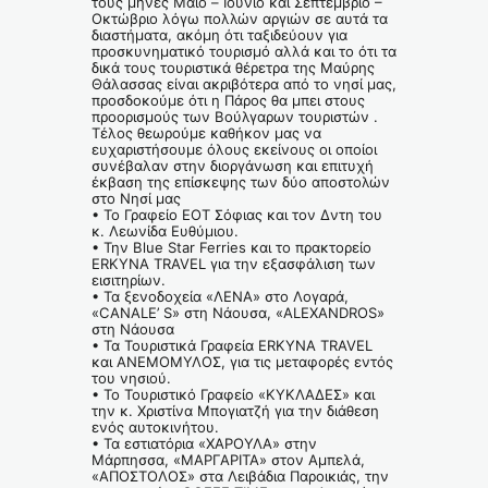
τους μήνες Μάιο – Ιούνιο και Σεπτέμβριο –
Οκτώβριο λόγω πολλών αργιών σε αυτά τα
διαστήματα, ακόμη ότι ταξιδεύουν για
προσκυνηματικό τουρισμό αλλά και το ότι τα
δικά τους τουριστικά θέρετρα της Μαύρης
Θάλασσας είναι ακριβότερα από το νησί μας,
προσδοκούμε ότι η Πάρος θα μπει στους
προορισμούς των Βούλγαρων τουριστών .
Τέλος θεωρούμε καθήκον μας να
ευχαριστήσουμε όλους εκείνους οι οποίοι
συνέβαλαν στην διοργάνωση και επιτυχή
έκβαση της επίσκεψης των δύο αποστολών
στο Νησί μας
• Το Γραφείο ΕΟΤ Σόφιας και τον Δντη του
κ. Λεωνίδα Ευθύμιου.
• Την Blue Star Ferries και το πρακτορείο
ERΚYNA TRAVEL για την εξασφάλιση των
εισιτηρίων.
• Τα ξενοδοχεία «ΛΕΝΑ» στο Λογαρά,
«CANALE’ S» στη Νάουσα, «ALEXANDROS»
στη Νάουσα
• Τα Τουριστικά Γραφεία ERΚYNA TRAVEL
και ΑΝΕΜΟΜΥΛΟΣ, για τις μεταφορές εντός
του νησιού.
• Το Τουριστικό Γραφείο «ΚΥΚΛΑΔΕΣ» και
την κ. Χριστίνα Μπογιατζή για την διάθεση
ενός αυτοκινήτου.
• Τα εστιατόρια «ΧΑΡΟΥΛΑ» στην
Μάρπησσα, «ΜΑΡΓΑΡΙΤΑ» στον Αμπελά,
«ΑΠΟΣΤΟΛΟΣ» στα Λειβάδια Παροικιάς, την