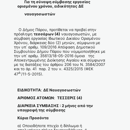
Για τη σύναψη σύμβασης εργασίας
ορισμένου χρόνου
,
ειδικότητας ΔΕ
ναυαγοσωστών
Ο Δήμος Πάρου, προτίθεται να προβεί στην
πρόσληψη
τεσσάρων (4)
ναυαγοσωστών, με
σύμβαση εργασίας Ιδιωτικού Δικαίου Ορισμένου
Χρόνου, διάρκειας δύο (2) μηνών, σύμφωνα με
την υπ΄ αριθμ. 109/2016 Απόφαση Δημοτικού
Συμβουλίου Δήμου Πάρου που νομιμοποιήθηκε με
την υπ΄ αριθμ. 35613/18-05-2016 όμοια της
Αποκεντρωμένης Διοίκησης Αιγαίου και σύμφωνα
με τις διατάξεις του άρθρου 206 του Ν. 3584/2007
και το άρ. 41 παρ. 2 του ν. 4325/2015 (ΦΕΚ
Α
47
΄/11-5-2015).
ΕΙΔΙΚΟΤΗΤΑ
:
ΔΕ Ναυαγοσωστών
ΑΡΙΘΜΟΣ ΑΤΟΜΩΝ
:
ΤΕΣΣΕΡΙΣ (4)
ΔΙΑΡΚΕΙΑ ΣΥΜΒΑΣΗ
Σ
: 2
μήνες από την
υπογραφή της σύμβασης
Κύρια Προσόντα
α) Οποιοδήποτε πτυχίο ή δίπλωμα ή
απολυτήριος τίτλος δευτεροβάθμιας ή