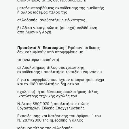
μεταδευτεροβάθμιας εκπαίδευσης της ημεδαπής
ή άλλος ισότιμος τίτλος της
αλλοδαπής, ανεξαρτήτως ειδικότητας.
β) Άδεια ναυαγοσώστη (σε ισχύ) εκδιδόμενη
από Λιμενική Αρχή.
Προσόντα Α΄ Επικουρίας
( Εφόσον οι θέσεις
δεν καλυφθούν από υποψηφίους με
τα ανωτέρω προσόντα)
α) Απολυτήριος τίτλος υποχρεωτικής
εκπαίδευσης ( απολυτήριο τριταξίου γυμνασίου
ή για υποψηφίους που έχουν αποφοιτήσει μέχρι
και το 1980 απολυτήριο δημοτικού
σχολείου) ή ισοδύναμος απολυτήριος τίτλος
κατώτερης τεχνικής σχολής του
Ν.Δ/τος 580/1970 ή απολυτήριος τίτλος
Εργαστηρίων Ειδικής Επαγγελματικής
Εκπαίδευσης και Κατάρτισης του άρθρου 1 του
Ν. 2871/2000 της ημεδαπής ή άλλος
ισότιμος τίτλος της αλλοδαπής.