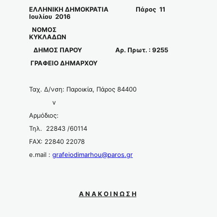
ΕΛΛΗΝΙΚΗ ΔΗΜΟΚΡΑΤΙΑ
Πάρος
1
1
Ιουλίου 2016
ΝΟΜΟΣ
ΚΥΚΛΑΔΩΝ
ΔΗΜΟΣ ΠΑΡΟΥ Αρ. Πρωτ. :
9255
ΓΡΑΦΕΙΟ ΔΗΜΑΡΧΟΥ
Ταχ. Δ/νση: Παροικία, Πάρος 84400
v
Αρμόδιος:
Τηλ. 22843 /60114
FAX: 22840 22078
e.mail :
grafeiodimarhou@paros.gr
Α Ν Α Κ Ο Ι Ν Ω
Σ
Η