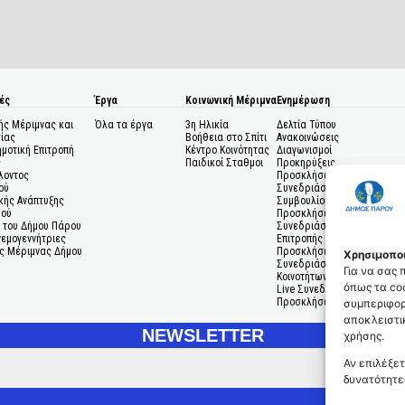
ές
Έργα
Κοινωνική Μέριμνα
Ενημέρωση
ής Μέριμνας και
Όλα τα έργα
3η Ηλικία
Δελτία Τύπου
ίας
Βοήθεια στο Σπίτι
Ανακοινώσεις
ημοτική Επιτροπή
Κέντρο Κοινότητας
Διαγωνισμοί
ς
Παιδικοί Σταθμοι
Προκηρύξεις
λοντος
Προσκλήσεις σε
ού
Συνεδριάσεις Δημοτικού
κής Ανάπτυξης
Συμβουλίου
μού
Προσκλήσεις σε
 του Δήμου Πάρου
Συνεδριάσεις Δημοτικής
Ανεμογεννήτριες
Επιτροπής
ς Μέριμνας Δήμου
Προσκλήσεις σε
Χρησιμοποι
Συνεδριάσεις Δημοτικών
Για να σας
Κοινοτήτων
όπως τα coo
Live Συνεδριάσεις
Προσκλήσεις Ενδιαφέροντο
συμπεριφορ
αποκλειστικ
NEWSLETTER
χρήσης.
Αν επιλέξετ
δυνατότητε