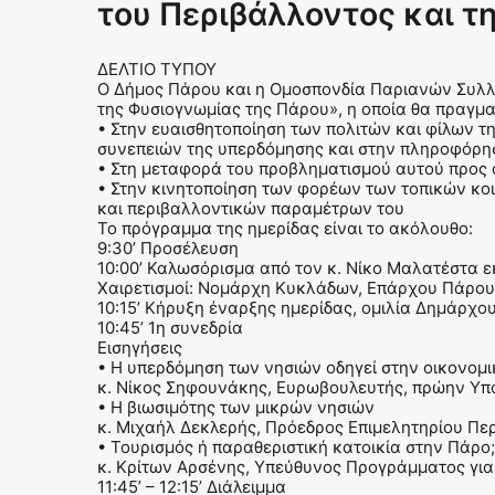
του Περιβάλλοντος και τ
ΔΕΛΤΙΟ ΤΥΠΟΥ
Ο Δήμος Πάρου και η Ομοσπονδία Παριανών Συλλό
της Φυσιογνωμίας της Πάρου», η οποία θα πραγμα
• Στην ευαισθητοποίηση των πολιτών και φίλων τ
συνεπειών της υπερδόμησης και στην πληροφόρησή
• Στη μεταφορά του προβληματισμού αυτού προς ό
• Στην κινητοποίηση των φορέων των τοπικών κο
και περιβαλλοντικών παραμέτρων του
Το πρόγραμμα της ημερίδας είναι το ακόλουθο:
9:30’ Προσέλευση
10:00’ Καλωσόρισμα από τον κ. Νίκο Μαλατέστα 
Χαιρετισμοί: Νομάρχη Κυκλάδων, Επάρχου Πάρο
10:15’ Κήρυξη έναρξης ημερίδας, ομιλία Δημάρχο
10:45’ 1η συνεδρία
Εισηγήσεις
• Η υπερδόμηση των νησιών οδηγεί στην οικονομικ
κ. Νίκος Σηφουνάκης, Ευρωβουλευτής, πρώην Υπ
• Η βιωσιμότης των μικρών νησιών
κ. Μιχαήλ Δεκλερής, Πρόεδρος Επιμελητηρίου Πε
• Τουρισμός ή παραθεριστική κατοικία στην Πάρο;
κ. Κρίτων Αρσένης, Υπεύθυνος Προγράμματος για 
11:45’ – 12:15’ Διάλειμμα