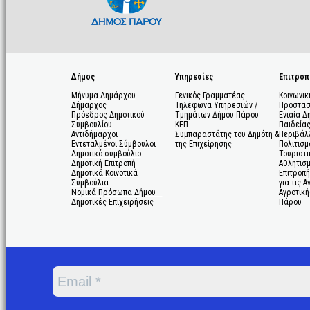
Δήμος
Υπηρεσίες
Επιτροπ
Μήνυμα Δημάρχου
Γενικός Γραμματέας
Κοινωνικ
Δήμαρχος
Τηλέφωνα Υπηρεσιών /
Προστασ
Πρόεδρος Δημοτικού
Τμημάτων Δήμου Πάρου
Ενιαία Δ
Συμβουλίου
ΚΕΠ
Παιδεία
Αντιδήμαρχοι
Συμπαραστάτης του Δημότη &
Περιβάλ
Εντεταλμένοι Σύμβουλοι
της Επιχείρησης
Πολιτισμ
Δημοτικό συμβούλιο
Τουριστι
Δημοτική Επιτροπή
Αθλητισ
Δημοτικά Κοινοτικά
Επιτροπή
Συμβούλια
για τις 
Νομικά Πρόσωπα Δήμου –
Αγροτική
Δημοτικές Επιχειρήσεις
Πάρου