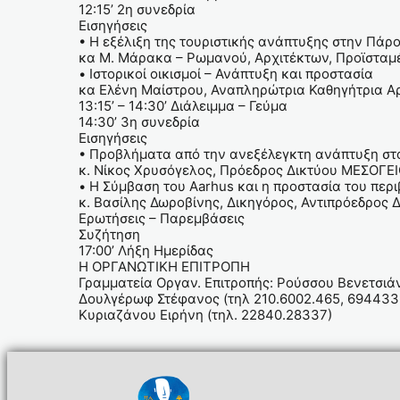
12:15’ 2η συνεδρία
Εισηγήσεις
• Η εξέλιξη της τουριστικής ανάπτυξης στην Πάρ
κα Μ. Μάρακα – Ρωμανού, Αρχιτέκτων, Προϊσταμ
• Ιστορικοί οικισμοί – Ανάπτυξη και προστασία
κα Ελένη Μαίστρου, Αναπληρώτρια Καθηγήτρια Αρ
13:15’ – 14:30’ Διάλειμμα – Γεύμα
14:30’ 3η συνεδρία
Εισηγήσεις
• Προβλήματα από την ανεξέλεγκτη ανάπτυξη στο 
κ. Νίκος Χρυσόγελος, Πρόεδρος Δικτύου ΜΕΣΟΓΕ
• Η Σύμβαση του Aarhus και η προστασία του περ
κ. Βασίλης Δωροβίνης, Δικηγόρος, Αντιπρόεδρος Δ
Ερωτήσεις – Παρεμβάσεις
Συζήτηση
17:00’ Λήξη Ημερίδας
Η ΟΡΓΑΝΩΤΙΚΗ ΕΠΙΤΡΟΠΗ
Γραμματεία Οργαν. Επιτροπής: Ρούσσου Βενετσιά
Δουλγέρωφ Στέφανος (τηλ 210.6002.465, 69443
Κυριαζάνου Ειρήνη (τηλ. 22840.28337)