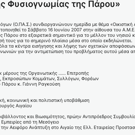
ης Φυσιογνωμίας της Πάρου»
γων (Ο.ΠΑ.Σ.) συνδιοργανώνουν ημερίδα με θέμα «Οικιστική 
τοποιηθεί το Σάββατο 16 Ιουνίου 2007 στην αίθουσα του Α.Μ.
ης Πάρου στο εξαιρετικά σημαντικό για το μέλλον του νησιο
 τους για το σημερινό πλαίσιο μέσα στο οποίο εκδηλώνεται.
λα τα κέντρα εισήγησης και λήψης των σχετικών αποφάσεων (π
ινωνιών για την αντιμετώπιση του προβλήματος αυτού μέσα α
εκ μέρους της Οργανωτικής …… Επιτροπής
υ, Εκπροσώπων Κομμάτων, Συλλόγων, Φορέων
υ Πάρου κ. Γιάννη Ραγκούση
ή, κοινωνική και πολιτιστική υποβάθμιση
ουργός Αιγαίου
ριβάλλοντος και Βιωσιμότητος, πρώην Αντιπρόεδρος Συμβουλίο
 Εμπειρίες από τη Μεσόγειο
την Αειφόρο Ανάπτυξη στο Αιγαίο της Ελλ. Εταιρείας Προστασ