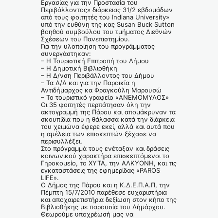
Εργασίας για την Προστασία του
Περιβάλλοντος» διάρκειας 31/2 εβδομάδων
από τους φοιτητές του Indiana University»
υπό την ευθύνη της κας Susan Buck Sutton
βοηθού συμβούλου του τμήματος Διεθνών
Σχέσεων του Πανεπιστημίου.
Για την υλοποίηση του προγράμματος
συνεργάστηκαν:
– Η Τουριστική Επιτροπή του Δήμου
– Η Δημοτική Βιβλιοθήκη
– Η Δ/νση Περιβάλλοντος του Δήμου
– Τα Δ/Δ και για την Παροικία η
Αντιδήμαρχος κα Φραγκούλη Μαρουσώ
– Το τουριστικό γραφείο «ΑΝΕΜΟΜΥΛΟΣ»
Οι 35 φοιτητές περπάτησαν όλη την
ακτογραμμή της Πάρου και απομάκρυναν τα
σκουπίδια που η θάλασσα κατά την διάρκεια
του χειμώνα έφερε εκεί, αλλά και αυτά που
η αμέλεια των επισκεπτών ξέχασε να
περισυλλέξει.
Στο πρόγραμμά τους ενέταξαν και δράσεις
κοινωνικού χαρακτήρα επισκεπτόμενοι το
Γηροκομείο, το ΧΥΤΑ, την ΑΛΚΥΟΝΗ, και τις
εγκαταστάσεις της εφημερίδας «PAROS
LIFE».
Ο Δήμος της Πάρου και η Κ.Δ.Ε.Π.Α.Π, την
Πέμπτη 15/7/2010 παρέθεσε ευχαριστήρια
και αποχαιρετιστήρια δεξίωση στον κήπο της
Βιβλιοθήκης με παρουσία του Δήμάρχου.
Θεωρούμε υποχρέωσή μας να