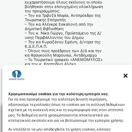
ευχαριστήσουμε όλους εκείνους οι οποίοι
βοήθησαν στην επιτυχημένη ολοκλήρωση
του προγράμματος:
– Την κα Τριβυζά Μαρία, Αντιπρόεδρο της
Τουριστικής Επιτροπής
– Την κα Αλέγκρε Εσκαλονή από την
Δημοτική Βιβλιοθήκη
– Τον κ. Νίκα Γιώργο, Προϊστάμενο της Δ/
νσης Περιβάλλοντος του Δήμου
– Την κα Κυριαζάνου Ειρήνη, Δ/ντρια της
Κ.Δ.Ε.Π.Α.Π.
– Όλους τους προέδρους των Δ/Δ και την
κα Φραγκούλη Μαρουσώ, Αντιδήμαρχο
– Το Τουριστικό γραφείο «ΑΝΕΜΟΜΥΛΟΣ»
και τον κ. Καρποδίνη Αλέκο
– Τους φούρνους και τα ζαχαροπλαστεία
ανά Δ/Δ που προσέφεραν καθημερινά
κολατσιό και νερό
Ο Δήμαρχος Πάρου
Χρήστος Βλαχογιάννης
Χρησιμοποιούμε cookies για την καλύτερη εμπειρία σας.
Για να σας προσφέρουμε την καλύτερη δυνατή περιήγηση,
αξιοποιούμε τεχνολογίες όπως τα cookies για τη συλλογή δεδομένων
σχετικά με τη συσκευή σας και τη συμπεριφορά σας στον ιστότοπό
μας. Τα δεδομένα αυτά χρησιμοποιούνται αποκλειστικά για
στατιστικούς σκοπούς και για να βελτιώσουμε την εμπειρία χρήσης.
Facebo
Αν επιλέξετε να μην αποδεχθείτε τη χρήση cookies, κάποιες