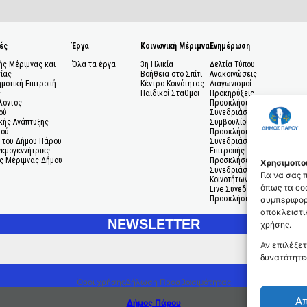
ές
Έργα
Κοινωνική Μέριμνα
Ενημέρωση
ής Μέριμνας και
Όλα τα έργα
3η Ηλικία
Δελτία Τύπου
ίας
Βοήθεια στο Σπίτι
Ανακοινώσεις
ημοτική Επιτροπή
Κέντρο Κοινότητας
Διαγωνισμοί
ς
Παιδικοί Σταθμοι
Προκηρύξεις
λοντος
Προσκλήσεις σε
ού
Συνεδριάσεις Δημοτικού
κής Ανάπτυξης
Συμβουλίου
μού
Προσκλήσεις σε
 του Δήμου Πάρου
Συνεδριάσεις Δημοτικής
Ανεμογεννήτριες
Επιτροπής
ς Μέριμνας Δήμου
Προσκλήσεις σε
Χρησιμοποι
Συνεδριάσεις Δημοτικών
Για να σας
Κοινοτήτων
όπως τα coo
Live Συνεδριάσεις
Προσκλήσεις Ενδιαφέροντο
συμπεριφορ
αποκλειστικ
NEWSLETTER
χρήσης.
Αν επιλέξετ
δυνατότητε
Όροι χρήσης
Δήλωση Προσβασιμότητας
Α
Δήμος Πάρου