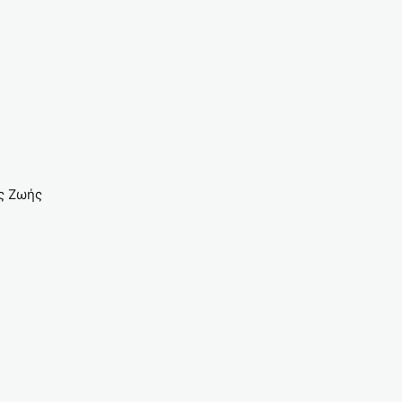
ιότητας Ζωής
ν)