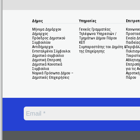
Δήμος
Υπηρεσίες
Επιτροπ
Μήνυμα Δημάρχου
Γενικός Γραμματέας
Κοινωνικ
Δήμαρχος
Τηλέφωνα Υπηρεσιών /
Προστασ
Πρόεδρος Δημοτικού
Τμημάτων Δήμου Πάρου
Ενιαία Δ
Συμβουλίου
ΚΕΠ
Παιδεία
Αντιδήμαρχοι
Συμπαραστάτης του Δημότη &
Περιβάλ
Εντεταλμένοι Σύμβουλοι
της Επιχείρησης
Πολιτισμ
Δημοτικό συμβούλιο
Τουριστι
Δημοτική Επιτροπή
Αθλητισ
Δημοτικά Κοινοτικά
Επιτροπή
Συμβούλια
για τις 
Νομικά Πρόσωπα Δήμου –
Αγροτική
Δημοτικές Επιχειρήσεις
Πάρου