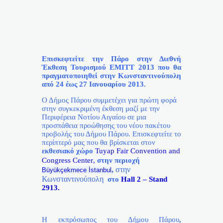
Επισκεφτείτε την Πάρο στην Διεθνή
Έκθεση Τουρισμού
EMITT
2013 που θα
πραγματοποιηθεί στην Κωνσταντινούπολη
από 24 έως 27 Ιανουαρίου 2013.
Ο Δήμος Πάρου συμμετέχει για πρώτη φορά
στην συγκεκριμένη έκθεση μαζί με την
Περιφέρεια Νοτίου Αιγαίου σε μια
προσπάθεια προώθησης του νέου πακέτου
προβολής του Δήμου Πάρου. Επισκεφτείτε το
περίπτερό μας που θα βρίσκεται στον
εκθεσιακό χώρο
Tuyap
Fair
Convention
and
Congress
Center
,
στην περιοχή
,
στην
Büyükçekmece İstanbul
Κωνσταντινούπολη
στο
Hall
2 –
Stand
2913.
H
εκπρόσωπος του Δήμου Πάρου
,