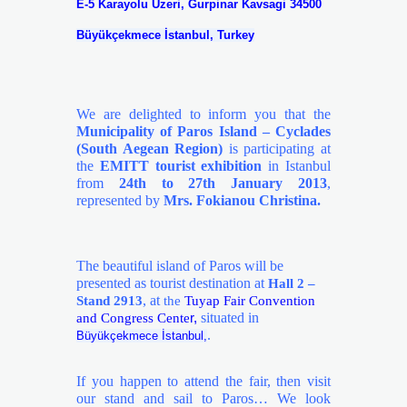
E-5 Karayolu Uzeri, Gurpinar Kavsagi 34500
Büyükçekmece İstanbul, Turkey
We are delighted to inform you that
the
Municipality of Paros Island – Cyclades
(South Aegean Region)
is participating at
the
EMITT tourist exhibition
in Istanbul
from
24th to 27th January 2013
,
represented by
Mrs. Fokianou Christina.
The beautiful island of Paros will be
presented as tourist destination at
Hall 2 –
, at
Stand 2913
the
Tuyap Fair Convention
situated in
and Congress Cente
r,
.
Büyükçekmece İstanbul,
If you happen to attend the fair, then visit
our sta
nd and sail to Paros…
We look