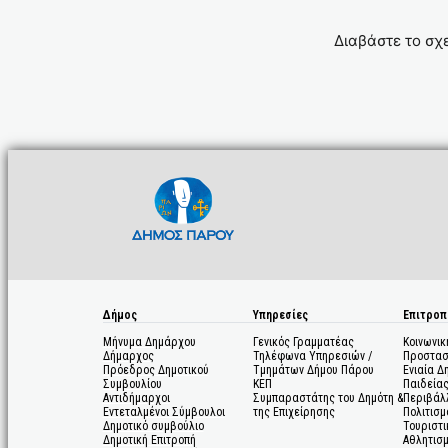
Διαβάστε το σχ
Δήμος
Υπηρεσίες
Επιτροπ
Μήνυμα Δημάρχου
Γενικός Γραμματέας
Κοινωνικ
Δήμαρχος
Τηλέφωνα Υπηρεσιών /
Προστασ
Πρόεδρος Δημοτικού
Τμημάτων Δήμου Πάρου
Ενιαία Δ
Συμβουλίου
ΚΕΠ
Παιδεία
Αντιδήμαρχοι
Συμπαραστάτης του Δημότη &
Περιβάλ
Εντεταλμένοι Σύμβουλοι
της Επιχείρησης
Πολιτισμ
Δημοτικό συμβούλιο
Τουριστι
Δημοτική Επιτροπή
Αθλητισ