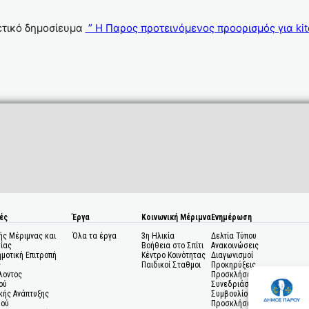
ετικό δημοσίευμα
” Η Παρος προτεινόμενος προορισμός για kite
ές
Έργα
Κοινωνική Μέριμνα
Ενημέρωση
ής Μέριμνας και
Όλα τα έργα
3η Ηλικία
Δελτία Τύπου
ίας
Βοήθεια στο Σπίτι
Ανακοινώσεις
ημοτική Επιτροπή
Κέντρο Κοινότητας
Διαγωνισμοί
ς
Παιδικοί Σταθμοι
Προκηρύξεις
λοντος
Προσκλήσεις σε
ού
Συνεδριάσεις Δημοτικού
κής Ανάπτυξης
Συμβουλίου
μού
Προσκλήσεις σε