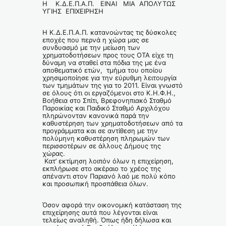
Η Κ.Δ.Ε.Π.Α.Π. ΕΙΝΑΙ ΜΙΑ ΑΠΟΛΥΤΩΣ
ΥΓΙΗΣ ΕΠΙΧΕΙΡΗΣΗ
Η Κ.Δ.Ε.Π.Α.Π. κατανοώντας τις δύσκολες
εποχές που περνά η χώρα μας σε
συνδυασμό με την μείωση των
χρηματοδοτήσεων προς τους ΟΤΑ είχε τη
δύναμη να σταθεί στα πόδια της με ένα
αποθεματικό ετών, τμήμα του οποίου
χρησιμοποίησε για την εύρυθμη λειτουργία
των τμημάτων της για το 2011. Είναι γνωστό
σε όλους ότι οι εργαζόμενοι στο Κ.Η.Φ.Η.,
Βοήθεια στο Σπίτι, Βρεφονηπιακό Σταθμό
Παροικίας και Παιδικό Σταθμό Αρχιλόχου
πληρώνονταν κανονικά παρά την
καθυστέρηση των χρηματοδοτήσεων από τα
προγράμματα και σε αντίθεση με την
πολύμηνη καθυστέρηση πληρωμών των
περισσοτέρων σε άλλους Δήμους της
χώρας.
Κατ’ εκτίμηση λοιπόν όλων η επιχείρηση,
εκπλήρωσε στο ακέραιο το χρέος της
απέναντι στον Παριανό λαό με πολύ κόπο
και προσωπική προσπάθεια όλων.
Όσον αφορά την οικονομική κατάσταση της
επιχείρησης αυτά που λέγονται είναι
τελείως αναληθή. Όπως ήδη δήλωσα και