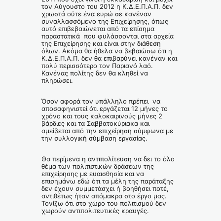
τον Αύγουστο του 2012 η Κ.Δ.Ε.Π.Α.Π. δεν
χρωστά ούτε ένα ευρώ σε κανέναν
συναλλασσόμενο της Επιχείρησης, όπως
αυτό επιβεβαιώνεται από τα επίσημα
παραστατικά που φυλάσσονται στα αρχεία
της Επιχείρησης και είναι στην διάθεση
όλων. Ακόμα θα ήθελα να βεβαιώσω ότι η
Κ.Δ.Ε.Π.Α.Π. δεν θα επιβαρύνει κανέναν και
πολύ περισσότερο τον Παριανό λαό.
Κανένας πολίτης δεν θα κληθεί να
πληρώσει.
Όσον αφορά τον υπάλληλο πρέπει να
αποσαφηνιστεί ότι εργάζεται 12 μήνες το
χρόνο και τους καλοκαιρινούς μήνες 2
βάρδιες και τα Σαββατοκύριακα και
αμείβεται από την επιχείρηση σύμφωνα με
την συλλογική σύμβαση εργασίας.
Θα περίμενα η αντιπολίτευση να δει το όλο
θέμα των πολιτιστικών δράσεων της
επιχείρησης με ευαισθησία και να
επισημάνω εδώ ότι τα μέλη της παράταξης
δεν έχουν συμμετάσχει ή βοηθήσει ποτέ,
αντιθέτως ήταν απόμακρα στο έργο μας.
Τονίζω ότι στο χώρο του πολιτισμού δεν
χωρούν αντιπολιτευτικές κραυγές.