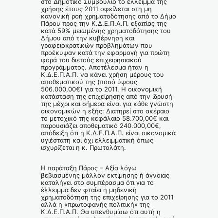
στο Δημοτικό Συμβούλιο το έλλειμμα της
χρήσης έτους 2011 οφείλεται στη μη
κανονική ροή χρηματοδότησης από το Δήμο
Πάρου προς την Κ.Δ.Ε.Π.Α.Π. εξαιτίας της
κατά 59% μειωμένης χρηματοδότησης του
Δήμου από την κυβέρνηση και
γραφειοκρατικών προβλημάτων που
προέκυψαν κατά την εφαρμογή για πρώτη
φορά του διετούς επιχειρησιακού
προγράμματος. Αποτέλεσμα ήταν η
Κ.Δ.Ε.Π.Α.Π. να κάνει χρήση μέρους του
αποθεματικού της (ποσό ύψους
506.000,00€) για το 2011. Η οικονομική
κατάσταση της επιχείρησης από την ίδρυσή
της μέχρι και σήμερα είναι για κάθε γνώστη
οικονομικών η εξής: Διατηρεί στο ακέραιο
το μετοχικό της κεφάλαιο 58.700,00€ και
παρουσιάζει αποθεματικό 240.000,00€,
απόδειξη ότι η Κ.Δ.Ε.Π.Α.Π. είναι οικονομικά
υγιέστατη και όχι ελλειμματική όπως
ισχυρίζεται η κ. Πρωτολάτη.
Η παράταξη Πάρος – Αξία λόγω
βεβιασμένης μάλλον εκτίμησης ή άγνοιας
καταλήγει στο συμπέρασμα ότι για το
έλλειμμα δεν φταίει η μηδενική
χρηματοδότηση της επιχείρησης για το 2011
αλλά η «πρωτοφανής πολιτική» της
Κ.Δ.Ε.Π.Α.Π. Θα υπενθυμίσω ότι αυτή η