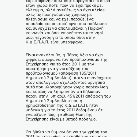
«πρωτοφανής πολιτική» παράγεται επί σειρά
ετών χωρίς ποτέ πριν να έχει προκύψει
έλλειμμα, αλλά αντιθέτως να έχει κλείσει
όλες τις προηγούμενες χρήσεις με
πλεόνασμα και να έχει παράξει ένα
σπουδαίο και ποιοτικό έργο που απόλαυσε
και συνεχίζει να απολαμβάνει η Παριανή
κοινωνία και όσοι επισκέπτονται το νησί
μας, γεγονός για το οποίο όλοι στην
Κ.Δ.Ε.Π.Α.Π. είναι υπερήφανοι.
Είναι ανακόλουθο, η Πάρος Αξία να έχει
ψηφίσει ομόφωνα τον προϋπολογισμό της
Επιχείρησης για το έτος 2011 με την
παρατήρηση να γίνει αύξηση του
προϋπολογισμού (απόφαση 185/2011
Δημοτικού Συμβουλίου) και να επανέρχεται
στον απολογισμό σχολιάζοντας αρνητικά
αυτά που υλοποιήθηκαν χωρίς παρέκκλιση
και κυρίως να λησμονούν ότι δήλωσαν
παρόν στην υπ’ αριθ. 451/2011 απόφαση του
Δημοτικού Συμβουλίου που η
χρηματοδότηση της Κ.Δ.Ε.Π.Α.Π. ήταν
μηδενική για το έτος 2011 δεδομένου ότι
γνωρίζουν πως η καθαρή θέση της
Επιχείρησης είναι με θετικό πρόσημο.
Θα ήθελα να θυμίσω ότι για την χρήση του
2011 που έχει γίνει η εκκαθάριση και μέχρι