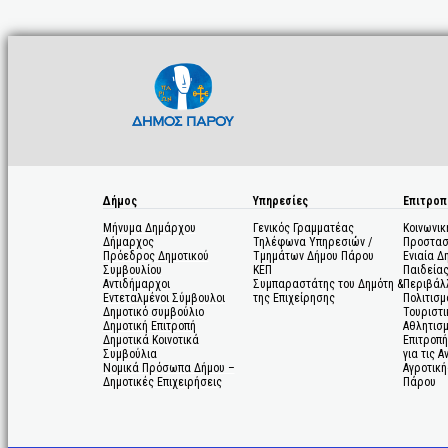
Δήμος
Υπηρεσίες
Επιτροπ
Μήνυμα Δημάρχου
Γενικός Γραμματέας
Κοινωνικ
Δήμαρχος
Τηλέφωνα Υπηρεσιών /
Προστασ
Πρόεδρος Δημοτικού
Τμημάτων Δήμου Πάρου
Ενιαία Δ
Συμβουλίου
ΚΕΠ
Παιδεία
Αντιδήμαρχοι
Συμπαραστάτης του Δημότη &
Περιβάλ
Εντεταλμένοι Σύμβουλοι
της Επιχείρησης
Πολιτισμ
Δημοτικό συμβούλιο
Τουριστι
Δημοτική Επιτροπή
Αθλητισ
Δημοτικά Κοινοτικά
Επιτροπή
Συμβούλια
για τις 
Νομικά Πρόσωπα Δήμου –
Αγροτική
Δημοτικές Επιχειρήσεις
Πάρου