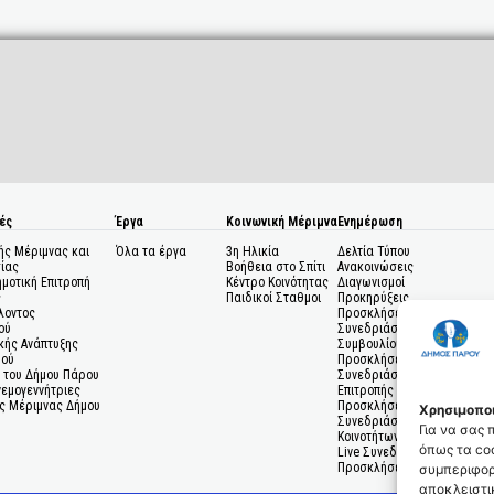
ές
Έργα
Κοινωνική Μέριμνα
Ενημέρωση
ής Μέριμνας και
Όλα τα έργα
3η Ηλικία
Δελτία Τύπου
ίας
Βοήθεια στο Σπίτι
Ανακοινώσεις
ημοτική Επιτροπή
Κέντρο Κοινότητας
Διαγωνισμοί
ς
Παιδικοί Σταθμοι
Προκηρύξεις
λοντος
Προσκλήσεις σε
ού
Συνεδριάσεις Δημοτικού
κής Ανάπτυξης
Συμβουλίου
μού
Προσκλήσεις σε
 του Δήμου Πάρου
Συνεδριάσεις Δημοτικής
Ανεμογεννήτριες
Επιτροπής
ς Μέριμνας Δήμου
Προσκλήσεις σε
Χρησιμοποι
Συνεδριάσεις Δημοτικών
Για να σας
Κοινοτήτων
όπως τα coo
Live Συνεδριάσεις
Προσκλήσεις Ενδιαφέροντο
συμπεριφορ
αποκλειστικ