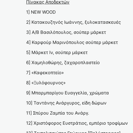
Πίνακας Αποδεκτών
1] NEW WOOD
2] Κατακουζηνός Ιωάννης, ξυλοκατασκευές
3] Α/Β Βασιλόπουλος, σούπερ μάρκετ
4] Καρφούρ Μαρινόπουλος σούπερ μάρκετ
5] Μάρκετ Ιν, σούπερ μάρκετ
6] Χαμηλοθώρης, ζαχαροπλαστείο
7] «Καφεκοπτείο»
8] «Ξυλόφουρνος»
9] Μπαρμπαρίγου Ευαγγελία, χρώματα
10] Ταντάνης Ανάργυρος, είδη δώρων
11] Σπύρου Ζαμπία του Ανάργ.
12] Χριστόφορος Ευστράτιος, εμπόριο τροφίμων