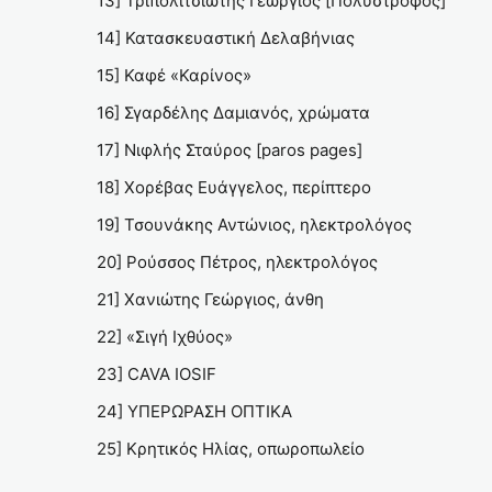
13] Τριπολιτσιώτης Γεώργιος [Πολύστροφος]
14] Κατασκευαστική Δελαβήνιας
15] Καφέ «Καρίνος»
16] Σγαρδέλης Δαμιανός, χρώματα
17] Νιφλής Σταύρος [paros pages]
18] Xoρέβας Ευάγγελος, περίπτερο
19] Τσουνάκης Αντώνιος, ηλεκτρολόγος
20] Ρούσσος Πέτρος, ηλεκτρολόγος
21] Χανιώτης Γεώργιος, άνθη
22] «Σιγή Ιχθύος»
23] CAVA IOSIF
24] ΥΠΕΡΩΡΑΣΗ ΟΠΤΙΚΑ
25] Κρητικός Ηλίας, οπωροπωλείο