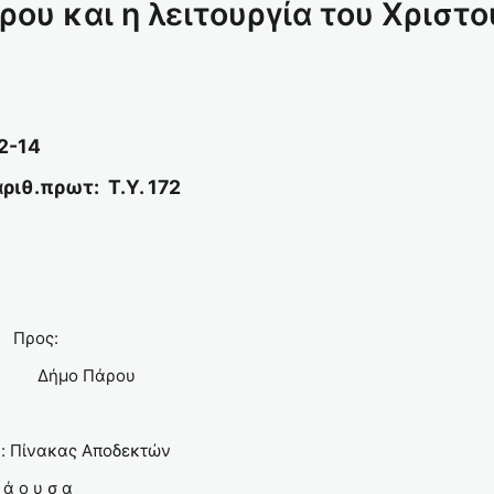
ρου και η λειτουργία του Χριστ
14
ρωτ: T.Υ. 172
 Προς:
Δήμο Πάρου
20
κας Αποδεκτών
 α