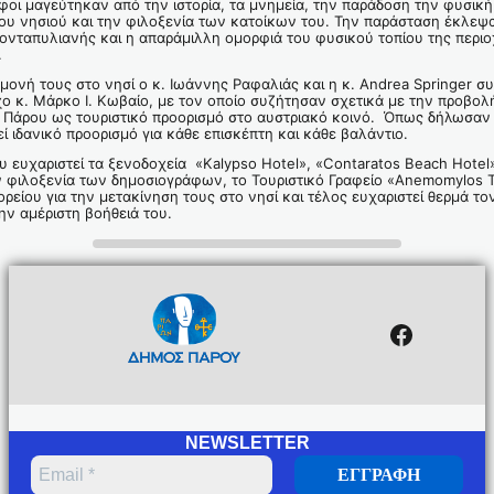
φοι μαγεύτηκαν από την ιστορία, τα μνημεία, την παράδοση την φυσική
ου νησιού και την φιλοξενία των κατοίκων του. Την παράσταση έκλεψ
ονταπυλιανής και η απαράμιλλη ομορφιά του φυσικού τοπίου της περι
.
μονή τους στο νησί ο κ. Ιωάννης Ραφαλιάς και η κ. Andrea Springer 
ο κ. Μάρκο Ι. Κωβαίο, με τον οποίο συζήτησαν σχετικά με την προβολή
Πάρου ως τουριστικό προορισμό στο αυστριακό κοινό. Όπως δήλωσαν κα
ί ιδανικό προορισμό για κάθε επισκέπτη και κάθε βαλάντιο.
 ευχαριστεί τα ξενοδοχεία «Kalypso Hotel», «Contaratos Beach Hotel»
ν φιλοξενία των δημοσιογράφων, το Τουριστικό Γραφείο «Anemomylos Tr
ρείου για την μετακίνηση τους στο νησί και τέλος ευχαριστεί θερμά το
την αμέριστη βοήθειά του.
Facebo
NEWSLETTER