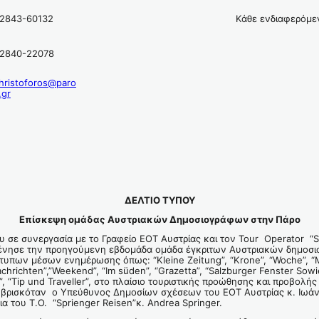
2843-60132
Κάθε ενδιαφερόμε
2840-22078
hristoforos@paro
.gr
ΔΕΛΤΙΟ ΤΥΠΟΥ
Επίσκεψη ομάδας Αυστριακών Δημοσιογράφων στην Πάρο
 σε συνεργασία με το Γραφείο ΕΟΤ Αυστρίας και τον Tour Operator “S
ξένησε την προηγούμενη εβδομάδα ομάδα έγκριτων Αυστριακών δημοσ
υπων μέσων ενημέρωσης όπως: “Κleine Zeitung”, “Krone”, “Woche”, “Mo
chrichten”,”Weekend”, “Im süden”, “Grazetta”, “Salzburger Fenster Sow
”, “Tip und Traveller”, στο πλαίσιο τουριστικής προώθησης και προβολή
 βρισκόταν ο Υπεύθυνος Δημοσίων σχέσεων του ΕΟΤ Αυστρίας κ. Ιωά
ρια του T.O. “Sprienger Reisen”κ. Andrea Springer.