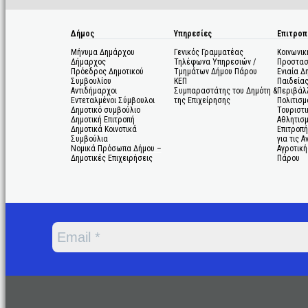
Δήμος
Υπηρεσίες
Επιτροπ
Μήνυμα Δημάρχου
Γενικός Γραμματέας
Κοινωνικ
Δήμαρχος
Τηλέφωνα Υπηρεσιών /
Προστασ
Πρόεδρος Δημοτικού
Τμημάτων Δήμου Πάρου
Ενιαία Δ
Συμβουλίου
ΚΕΠ
Παιδεία
Αντιδήμαρχοι
Συμπαραστάτης του Δημότη &
Περιβάλ
Εντεταλμένοι Σύμβουλοι
της Επιχείρησης
Πολιτισμ
Δημοτικό συμβούλιο
Τουριστι
Δημοτική Επιτροπή
Αθλητισ
Δημοτικά Κοινοτικά
Επιτροπή
Συμβούλια
για τις 
Νομικά Πρόσωπα Δήμου –
Αγροτική
Δημοτικές Επιχειρήσεις
Πάρου