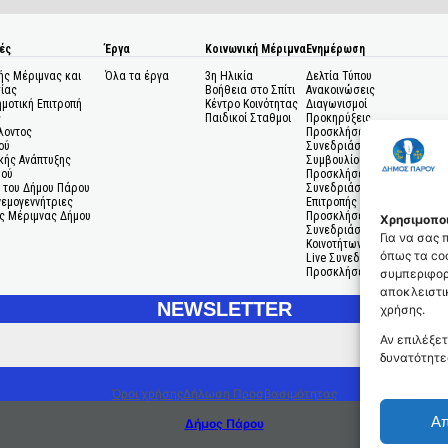
ές
Έργα
Κοινωνική Μέριμνα
Ενημέρωση
ής Μέριμνας και
Όλα τα έργα
3η Ηλικία
Δελτία Τύπου
ίας
Βοήθεια στο Σπίτι
Ανακοινώσεις
ημοτική Επιτροπή
Κέντρο Κοινότητας
Διαγωνισμοί
ς
Παιδικοί Σταθμοι
Προκηρύξεις
λοντος
Προσκλήσεις σε
ού
Συνεδριάσεις Δημοτικού
κής Ανάπτυξης
Συμβουλίου
μού
Προσκλήσεις σε
 του Δήμου Πάρου
Συνεδριάσεις Δημοτικής
Ανεμογεννήτριες
Επιτροπής
ς Μέριμνας Δήμου
Προσκλήσεις σε
Χρησιμοποι
Συνεδριάσεις Δημοτικών
Για να σας
Κοινοτήτων
όπως τα coo
Live Συνεδριάσεις
Προσκλήσεις Ενδιαφέροντο
συμπεριφορ
αποκλειστικ
NEWSLETTER
χρήσης.
Αν επιλέξετ
δυνατότητε
Όροι χρήσης
Δήλωση Προσβασιμότητας
Α
Δήμος Πάρου