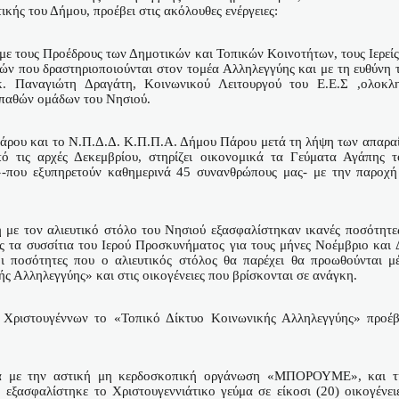
κής του Δήμου, προέβει στις ακόλουθες ενέργειες:
 με τους Προέδρους των Δημοτικών και Τοπικών Κοινοτήτων, τους Ιερείς
ών που δραστηριοποιούνται στον τομέα Αλληλεγγύης και με τη ευθύνη 
κ. Παναγιώτη Δραγάτη, Κοινωνικού Λειτουργού του Ε.Ε.Σ ,ολοκ
παθών ομάδων του Νησιού.
Πάρου και το Ν.Π.Δ.Δ. Κ.Π.Π.Α. Δήμου Πάρου μετά τη λήψη των απαρ
πό τις αρχές Δεκεμβρίου, στηρίζει οικονομικά τα Γεύματα Αγάπης 
»-που εξυπηρετούν καθημερινά 45 συνανθρώπους μας- με την παροχή
η με τον αλιευτικό στόλο του Νησιού εξασφαλίστηκαν ικανές ποσότητες
 τα συσσίτια του Ιερού Προσκυνήματος για τους μήνες Νοέμβριο και 
ι ποσότητες που ο αλιευτικός στόλος θα παρέχει θα προωθούνται 
ς Αλληλεγγύης» και στις οικογένειες που βρίσκονται σε ανάγκη.
 Χριστουγέννων το «Τοπικό Δίκτυο Κοινωνικής Αλληλεγγύης» προέβε
ία με την αστική μη κερδοσκοπική οργάνωση «ΜΠΟΡΟΥΜΕ», και τ
σφαλίστηκε το Χριστουγεννιάτικο γεύμα σε είκοσι (20) οικογένει