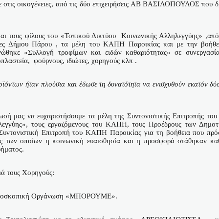
 στις οικογένειες, από τις δύο επιχειρήσεις ΑΒ ΒΑΣΙΛΟΠΟΥΛΟΣ που δ
και τους φίλους του «Τοπικού Δικτύου
Κοινωνικής Αλληλεγγύης» ,από 
τες Δήμου Πάρου , τα μέλη του ΚΑΠΗ Παροικίας και με την βοήθε
νώθηκε «Συλλογή τροφίμων και ειδών καθαριότητας» σε συνεργασί
πλαστεία,
φούρνους, ιδιώτες, χορηγούς κλπ .
ϊόντων ήταν πλούσια και έδωσε τη δυνατότητα να ενισχυθούν εκατόν δύο
σή μας να ευχαριστήσουμε τα μέλη της Συντονιστικής Επιτροπής του
λεγγύης», τους εργαζόμενους του ΚΑΠΗ, τους Προέδρους των Δημοτ
Συντονιστική Επιτροπή του ΚΑΠΗ Παροικίας για τη βοήθεια που πρό
ς των οποίων η κοινωνική ευαισθησία και η προσφορά στάθηκαν καθ
ρήματος.
μά τους Χορηγούς:
ερδοσκοπική Οργάνωση «ΜΠΟΡΟΥΜΕ».