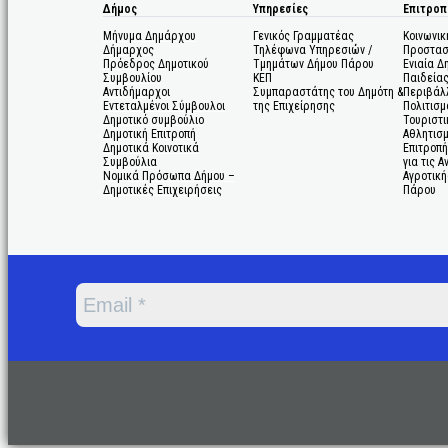
Δήμος
Υπηρεσίες
Επιτροπ
Μήνυμα Δημάρχου
Γενικός Γραμματέας
Κοινωνικ
Δήμαρχος
Τηλέφωνα Υπηρεσιών /
Προστασ
Πρόεδρος Δημοτικού
Τμημάτων Δήμου Πάρου
Ενιαία Δ
Συμβουλίου
ΚΕΠ
Παιδεία
Αντιδήμαρχοι
Συμπαραστάτης του Δημότη &
Περιβάλ
Εντεταλμένοι Σύμβουλοι
της Επιχείρησης
Πολιτισμ
Δημοτικό συμβούλιο
Τουριστι
Δημοτική Επιτροπή
Αθλητισ
Δημοτικά Κοινοτικά
Επιτροπή
Συμβούλια
για τις 
Νομικά Πρόσωπα Δήμου –
Αγροτική
Δημοτικές Επιχειρήσεις
Πάρου