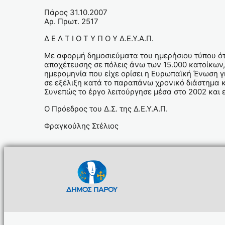
Πάρος 31.10.2007
Αρ. Πρωτ. 2517
Δ Ε Λ Τ Ι Ο Τ Υ Π Ο Υ Δ.Ε.Υ.Α.Π.
Με αφορμή δημοσιεύματα του ημερήσιου τύπου ότ
αποχέτευσης σε πόλεις άνω των 15.000 κατοίκων,
ημερομηνία που είχε ορίσει η Ευρωπαϊκή Ένωση γ
σε εξέλιξη κατά το παραπάνω χρονικό διάστημα 
Συνεπώς το έργο λειτούργησε μέσα στο 2002 και 
Ο Πρόεδρος του Δ.Σ. της Δ.Ε.Υ.Α.Π.
Φραγκούλης Στέλιος