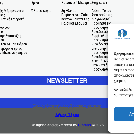
ές
Έργα
Κοινωνική Μέριμνα
Ενημέρωση
ής Μέριμνας και
Όλα τα έργα
3η Ηλικία
Δελτία Τύπου
ίας
Βοήθεια στο Σπίτι
Ανακοινώσεις
ημοτική Επιτροπή
Κέντρο Κοινότητας
Διαγωνισμοί
ς
Παιδικοί Σταθμοι
Προκηρύξεις
λοντος
Προσκλήσεις σε
ού
Συνεδριάσεις Δημοτικού
κής Ανάπτυξης
Συμβουλίου
μού
Προσκλήσεις σε
 του Δήμου Πάρου
Συνεδριάσεις Δημοτικής
Ανεμογεννήτριες
Επιτροπής
ς Μέριμνας Δήμου
Προσκλήσεις σε
Χρησιμοποι
Συνεδριάσεις Δημοτικών
Για να σας
Κοινοτήτων
όπως τα coo
Live Συνεδριάσεις
Προσκλήσεις Ενδιαφέροντο
συμπεριφορ
αποκλειστικ
NEWSLETTER
χρήσης.
Αν επιλέξετ
δυνατότητε
Όροι χρήσης
Δήλωση Προσβασιμότητας
Α
Δήμος Πάρου
Designed and developed by
Gloman
©
2026