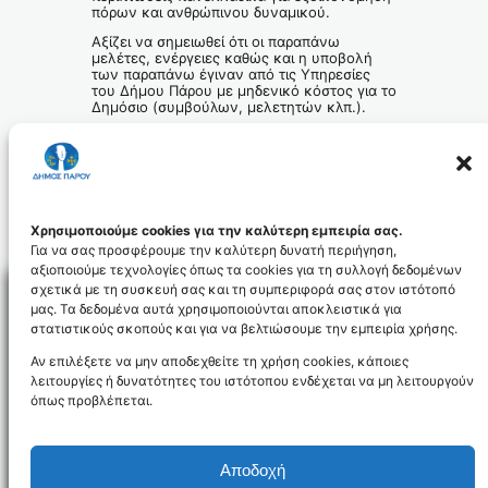
πόρων και ανθρώπινου δυναμικού.
Αξίζει να σημειωθεί ότι οι παραπάνω
μελέτες, ενέργειες καθώς και η υποβολή
των παραπάνω έγιναν από τις Υπηρεσίες
του Δήμου Πάρου με μηδενικό κόστος για το
Δημόσιο (συμβούλων, μελετητών κλπ.).
Ο Δήμος Πάρου θα συνεχίσει να διεκδικεί
την ένταξη σε προγράμματα που αφορούν
έργα ζωτικής σημασίας για το νησί μας.
Χρησιμοποιούμε cookies για την καλύτερη εμπειρία σας.
Για να σας προσφέρουμε την καλύτερη δυνατή περιήγηση,
αξιοποιούμε τεχνολογίες όπως τα cookies για τη συλλογή δεδομένων
σχετικά με τη συσκευή σας και τη συμπεριφορά σας στον ιστότοπό
μας. Τα δεδομένα αυτά χρησιμοποιούνται αποκλειστικά για
στατιστικούς σκοπούς και για να βελτιώσουμε την εμπειρία χρήσης.
Facebo
Αν επιλέξετε να μην αποδεχθείτε τη χρήση cookies, κάποιες
λειτουργίες ή δυνατότητες του ιστότοπου ενδέχεται να μη λειτουργούν
όπως προβλέπεται.
NEWSLETTER
Αποδοχή