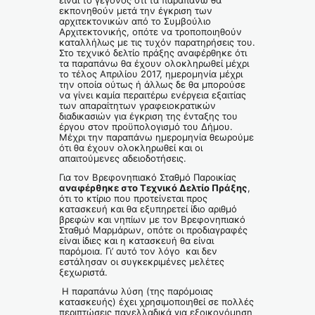
είναι το γεγονός ότι τα παραπάνω θα
εκπονηθούν μετά την έγκριση των
αρχιτεκτονικών από το Συμβούλιο
Αρχιτεκτονικής, οπότε να τροποποιηθούν
καταλλήλως με τις τυχόν παρατηρήσεις του.
Στο τεχνικό δελτίο πράξης αναφέρθηκε ότι
τα παραπάνω θα έχουν ολοκληρωθεί μέχρι
το τέλος Απριλίου 2017, ημερομηνία μέχρι
την οποία ούτως ή άλλως δε θα μπορούσε
να γίνει καμία περαιτέρω ενέργεια εξαιτίας
των απαραίτητων γραφειοκρατικών
διαδικασιών για έγκριση της ένταξης του
έργου στον προϋπολογισμό του Δήμου.
Μέχρι την παραπάνω ημερομηνία θεωρούμε
ότι θα έχουν ολοκληρωθεί και οι
απαιτούμενες αδειοδοτήσεις.
Για τον Βρεφονηπιακό Σταθμό Παροικίας
αναφέρθηκε στο Τεχνικό Δελτίο Πράξης
,
ότι το κτίριο που προτείνεται προς
κατασκευή και θα εξυπηρετεί ίδιο αριθμό
βρεφών και νηπίων με τον Βρεφονηπιακό
Σταθμό Μαρμάρων, οπότε οι προδιαγραφές
είναι ίδιες και η κατασκευή θα είναι
παρόμοια. Γι’ αυτό τον λόγο και δεν
εστάλησαν οι συγκεκριμένες μελέτες
ξεχωριστά.
Η παραπάνω λύση (της παρόμοιας
κατασκευής) έχει χρησιμοποιηθεί σε πολλές
περιπτώσεις πανελλαδικά για εξοικονόμηση