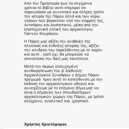
Από την Προϊστορία έως τα σύγχρονα
χρόνια το βιβλίο αυτό επιχειρεί να
παρουσιάσει με συνοπτικό και πλήρες τρόπο
την ιστορία της Πάρου αλλά και των γύρω
νησιών που βρισκόταν υπό την επιρροή της,
Αντιπάρου και Δεσποτικού, μέσα από την
επιστημονική οπτική του αρχαιολόγου
Γιάννου Κουράγιου.
Η Πάρος μας αξίζει την ανάδειξη της
πλούσιας και ένδοξης ιστορίας της, αξίζει
την σύνδεση του παρελθόντος με το παρόν
και αυτό , γιατί όχι, θα μπορούσε να
αποτελέσει την δική μας ταυτότητα.
Μετά την άκρως επιτυχημένη
συνδιοργάνωση του Δ’ Διεθνούς
Αρχαιολογικού Συνεδρίου ο Δήμος Πάρου
προχωρά προς αυτή τη κατεύθυνση με την
έκδοση του αρχαιολογικού οδηγού και
συνεχίζουμε με το επόμενο βήμα μας να
είναι η σήμανση των σπουδαιότερων
αρχαιολογικών χώρων της Πάρου, με τρόπο
σύγχρονο, αναλυτικό και χρηστικό.
Χρήστος Χριστόφορος