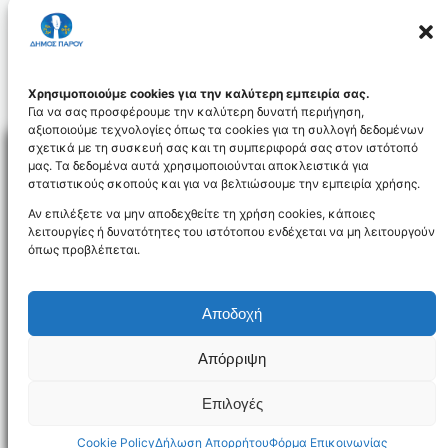
Αντιδήμαρχος Πάρου
Χρησιμοποιούμε cookies για την καλύτερη εμπειρία σας.
Για να σας προσφέρουμε την καλύτερη δυνατή περιήγηση,
αξιοποιούμε τεχνολογίες όπως τα cookies για τη συλλογή δεδομένων
σχετικά με τη συσκευή σας και τη συμπεριφορά σας στον ιστότοπό
μας. Τα δεδομένα αυτά χρησιμοποιούνται αποκλειστικά για
στατιστικούς σκοπούς και για να βελτιώσουμε την εμπειρία χρήσης.
Facebo
Αν επιλέξετε να μην αποδεχθείτε τη χρήση cookies, κάποιες
λειτουργίες ή δυνατότητες του ιστότοπου ενδέχεται να μη λειτουργούν
όπως προβλέπεται.
NEWSLETTER
Αποδοχή
Απόρριψη
Όροι χρήσης
Δήλωση Προσβασιμότητας
Δήμος Πάρου
Επιλογές
Designed and developed by
Gloman
©
2026
Cookie Policy
Δήλωση Απορρήτου
Φόρμα Επικοινωνίας