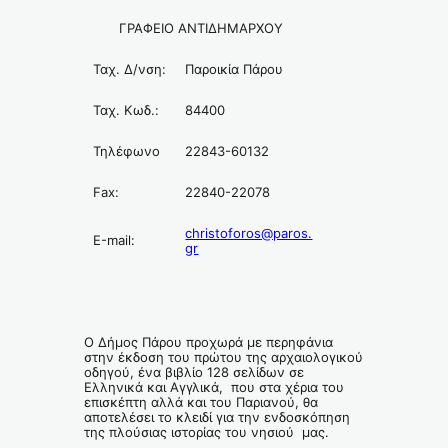
ΓΡΑΦΕΙΟ ΑΝΤΙΔΗΜΑΡΧΟΥ
Ταχ. Δ/νση:
Παροικία Πάρου
Ταχ. Κωδ.:
84400
Τηλέφωνο
22843-60132
Fax:
22840-22078
christoforos@paros.
Ε-mail:
gr
Ο Δήμος Πάρου προχωρά με περηφάνια
στην έκδοση του πρώτου της αρχαιολογικού
οδηγού, ένα βιβλίο 128 σελίδων σε
Ελληνικά και Αγγλικά, που στα χέρια του
επισκέπτη αλλά και του Παριανού, θα
αποτελέσει το κλειδί για την ενδοσκόπηση
της πλούσιας ιστορίας του νησιού μας.