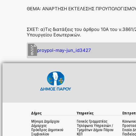
ΘΕΜΑ: ΑΝΑΡΤΗΣΗ ΕΚΤΕΛΕΣΗΣ ΠΡΟΥΠΟΛΟΓΙΣΜΟΥ 
ΣΧΕΤ: α)Τις διατάξεις του άρθρου 10Α του ν.386
Υπουργείου Εσωτερικών.
proypol-may-jun_id3427
Δήμος
Υπηρεσίες
Επιτροπ
Μήνυμα Δημάρχου
Γενικός Γραμματέας
Κοινωνικ
Δήμαρχος
Τηλέφωνα Υπηρεσιών /
Προστασ
Πρόεδρος Δημοτικού
Τμημάτων Δήμου Πάρου
Ενιαία Δ
Συμβουλίου
ΚΕΠ
Παιδεία