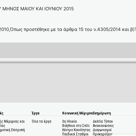
MHNOΣ ΜΑΙΟΥ ΚΑΙ ΙΟΥΝΙΟΥ 2015
1/2010,Όπως προστέθηκε με τα άρθρα 15 του ν.4305/2014 και β
ές
Έργα
Κοινωνική Μέριμνα
Ενημέρωση
ής Μέριμνας και
Όλα τα έργα
3η Ηλικία
Δελτία Τύπου
ίας
Βοήθεια στο Σπίτι
Ανακοινώσεις
ημοτική Επιτροπή
Κέντρο Κοινότητας
Διαγωνισμοί
ς
Παιδικοί Σταθμοι
Προκηρύξεις