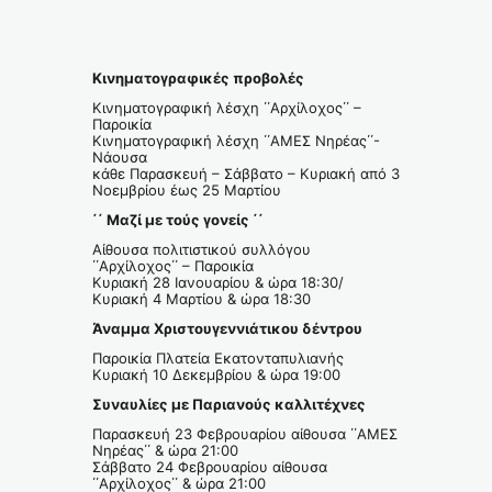
Κινηματογραφικές προβολές
Κινηματογραφική λέσχη ΄΄Αρχίλοχος΄΄ –
Παροικία
Κινηματογραφική λέσχη ΄΄ΑΜΕΣ Νηρέας΄΄-
Νάουσα
κάθε Παρασκευή – Σάββατο – Κυριακή από 3
Νοεμβρίου έως 25 Μαρτίου
΄΄ Μαζί με τούς γονείς ΄΄
Αίθουσα πολιτιστικού συλλόγου
΄΄Αρχίλοχος΄΄ – Παροικία
Κυριακή 28 Ιανουαρίου & ώρα 18:30/
Κυριακή 4 Μαρτίου & ώρα 18:30
Άναμμα Χριστουγεννιάτικου δέντρου
Παροικία Πλατεία Εκατονταπυλιανής
Κυριακή 10 Δεκεμβρίου & ώρα 19:00
Συναυλίες με Παριανούς καλλιτέχνες
Παρασκευή 23 Φεβρουαρίου αίθουσα ΄΄ΑΜΕΣ
Νηρέας΄΄ & ώρα 21:00
Σάββατο 24 Φεβρουαρίου αίθουσα
΄΄Αρχίλοχος΄΄ & ώρα 21:00