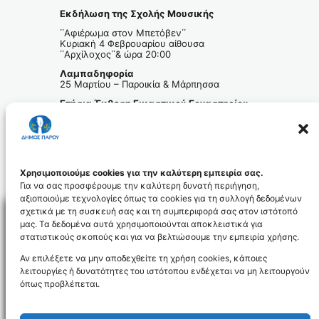
Εκδήλωση της Σχολής Μουσικής
΄΄Αφιέρωμα στον Μπετόβεν΄΄
Κυριακή 4 Φεβρουαρίου αίθουσα
΄΄Αρχίλοχος΄΄& ώρα 20:00
Λαμπαδηφορία
25 Μαρτίου – Παροικία & Μάρπησσα
Ετήσια Έκθεση Εικαστικού Εργαστηρίου
Παιδικά Τμήματα 9-10-11 Δεκεμβρίου
Τμήματα ενηλίκων 13-14-15 Δεκεμβρίου
στην Orange Door Gallery
Πάρος – μέλος του Ευρωπαϊκού Δικτύου
Euro Art
Χρησιμοποιούμε cookies για την καλύτερη εμπειρία σας.
Για να σας προσφέρουμε την καλύτερη δυνατή περιήγηση,
αξιοποιούμε τεχνολογίες όπως τα cookies για τη συλλογή δεδομένων
σχετικά με τη συσκευή σας και τη συμπεριφορά σας στον ιστότοπό
μας. Τα δεδομένα αυτά χρησιμοποιούνται αποκλειστικά για
στατιστικούς σκοπούς και για να βελτιώσουμε την εμπειρία χρήσης.
Facebo
Αν επιλέξετε να μην αποδεχθείτε τη χρήση cookies, κάποιες
λειτουργίες ή δυνατότητες του ιστότοπου ενδέχεται να μη λειτουργούν
όπως προβλέπεται.
NEWSLETTER