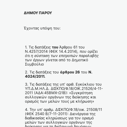
ΔΗΜΟΥ ΠΑΡΟΥ
Έχοντας υπόψη του:
1. Τις διατάξεις
του
Άρθρου 61 του
N.4257/2014 (ΦΕΚ 14.4.2014)
, που ορίζει
ότι η σύσταση των επιτροπών παραλαβής
των έργων γίνεται
από το Δημοτικό
Συμβούλιο
2. Τις διατάξεις του
άρθρου 26
του
Ν.
4024/2011
.
3. Τις διατάξεις της υπ' αριθ. Εγκύκλιου του
ΥΠ.Δ.Μ.ΗΛ.Δ. ΔΙΣΚΠΟ/Φ.18/ΟΙΚ.21526/4-11-
2011 (ΑΔΑ:45ΒΜΧ-Ω1Β): «Συγκρότηση
συλλογικών οργάνων της διοίκησης και
ορισμός των μελών τους με κλήρωση»
4. Την υπ' αριθμ. ΔΙΣΚΠΟ/Φ.18/οικ. 21508/11
(ΦΕΚ 2540 Β/7-11-2011): Διενέργεια της
διαδικασίας κληρώσεως για τον ορισμό
μελών των συλλογικών οργάνων της
διοίκησης για τη διεξαγωγή δημόσιων