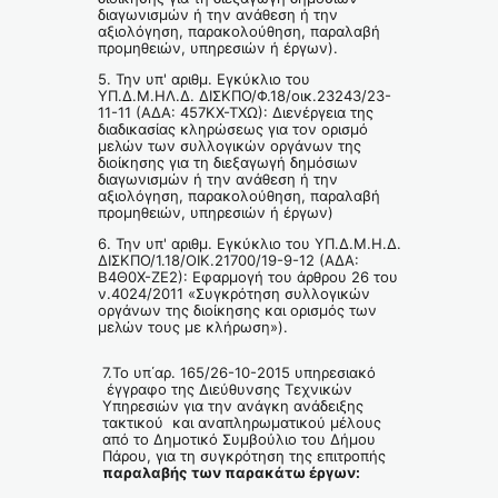
διαγωνισμών ή την ανάθεση ή την
αξιολόγηση, παρακολούθηση, παραλαβή
προμηθειών, υπηρεσιών ή έργων).
5. Την υπ' αριθμ. Εγκύκλιο του
ΥΠ.Δ.Μ.ΗΛ.Δ. ΔΙΣΚΠΟ/Φ.18/οικ.23243/23-
11-11 (ΑΔΑ: 457ΚΧ-ΤΧΩ): Διενέργεια της
διαδικασίας κληρώσεως για τον ορισμό
μελών των συλλογικών οργάνων της
διοίκησης για τη διεξαγωγή δημόσιων
διαγωνισμών ή την ανάθεση ή την
αξιολόγηση, παρακολούθηση, παραλαβή
προμηθειών, υπηρεσιών ή έργων)
6. Την υπ' αριθμ. Εγκύκλιο του ΥΠ.Δ.Μ.Η.Δ.
ΔΙΣΚΠΟ/1.18/ΟΙΚ.21700/19-9-12 (ΑΔΑ:
Β4Θ0Χ-ΖΕ2): Εφαρμογή του άρθρου 26 του
ν.4024/2011 «Συγκρότηση συλλογικών
οργάνων της διοίκησης και ορισμός των
μελών τους με κλήρωση»).
7.Το υπ΄αρ. 165/26-10-2015 υπηρεσιακό
έγγραφο της Διεύθυνσης Τεχνικών
Υπηρεσιών για την ανάγκη ανάδειξης
τακτικού και αναπληρωματικού μέλους
από το Δημοτικό Συμβούλιο του Δήμου
Πάρου, για τη συγκρότηση της επιτροπής
παραλαβής των παρακάτω έργων: