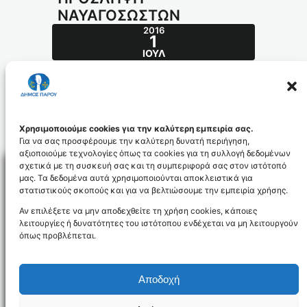
ΝΑΥΑΓΟΣΩΣΤΩΝ
2016
1
ΙΟΎΛ
ΑΝΑΚΟΙΝΩΣΗ ΓΙΑ ΠΡΟΣΛΗΨΗ
ΝΑΥΑΓΟΣΩΣΤΩΝ
anakoinnaygasostes_id3871
Χρησιμοποιούμε cookies για την καλύτερη εμπειρία σας.
Για να σας προσφέρουμε την καλύτερη δυνατή περιήγηση,
αξιοποιούμε τεχνολογίες όπως τα cookies για τη συλλογή δεδομένων
σχετικά με τη συσκευή σας και τη συμπεριφορά σας στον ιστότοπό
μας. Τα δεδομένα αυτά χρησιμοποιούνται αποκλειστικά για
στατιστικούς σκοπούς και για να βελτιώσουμε την εμπειρία χρήσης.
Facebo
Αν επιλέξετε να μην αποδεχθείτε τη χρήση cookies, κάποιες
λειτουργίες ή δυνατότητες του ιστότοπου ενδέχεται να μη λειτουργούν
όπως προβλέπεται.
NEWSLETTER
Αποδοχή