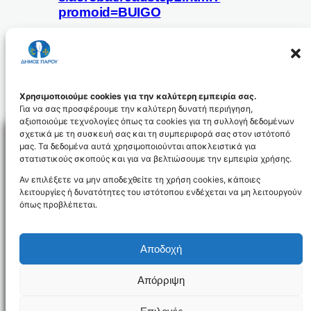
promoid=BUIGO
anak.odigon_id2265
Χρησιμοποιούμε cookies για την καλύτερη εμπειρία σας.
Για να σας προσφέρουμε την καλύτερη δυνατή περιήγηση,
αξιοποιούμε τεχνολογίες όπως τα cookies για τη συλλογή δεδομένων
σχετικά με τη συσκευή σας και τη συμπεριφορά σας στον ιστότοπό
μας. Τα δεδομένα αυτά χρησιμοποιούνται αποκλειστικά για
στατιστικούς σκοπούς και για να βελτιώσουμε την εμπειρία χρήσης.
Facebo
Αν επιλέξετε να μην αποδεχθείτε τη χρήση cookies, κάποιες
λειτουργίες ή δυνατότητες του ιστότοπου ενδέχεται να μη λειτουργούν
όπως προβλέπεται.
NEWSLETTER
Αποδοχή
Απόρριψη
Όροι χρήσης
Δήλωση Προσβασιμότητας
Δήμος Πάρου