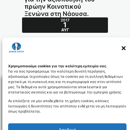
πρώην Κοινοτικού
Ξενώνα στη Νάουσα.
2017
1
ΑΥΓ
Ανακοίνωση – Πρόσκληση για την
αξιοποίηση του πρώην Κοινοτικού Ξενώνα
στη Νάουσα.
1928_001_id4033
Χρησιμοποιούμε cookies για την καλύτερη εμπειρία σας.
Για να σας προσφέρουμε την καλύτερη δυνατή περιήγηση,
αξιοποιούμε τεχνολογίες όπως τα cookies για τη συλλογή δεδομένων
σχετικά με τη συσκευή σας και τη συμπεριφορά σας στον ιστότοπό
μας. Τα δεδομένα αυτά χρησιμοποιούνται αποκλειστικά για
στατιστικούς σκοπούς και για να βελτιώσουμε την εμπειρία χρήσης.
Facebo
Αν επιλέξετε να μην αποδεχθείτε τη χρήση cookies, κάποιες
λειτουργίες ή δυνατότητες του ιστότοπου ενδέχεται να μη λειτουργούν
όπως προβλέπεται.
NEWSLETTER
Αποδοχή